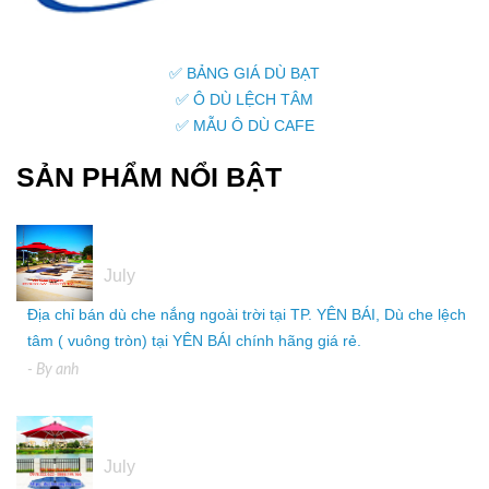
✅ BẢNG GIÁ DÙ BẠT
✅ Ô DÙ LỆCH TÂM
✅ MẪU Ô DÙ CAFE
SẢN PHẨM NỔI BẬT
05
July
Địa chỉ bán dù che nắng ngoài trời tại TP. YÊN BÁI, Dù che lệch
tâm ( vuông tròn) tại YÊN BÁI chính hãng giá rẻ.
- By
anh
05
July