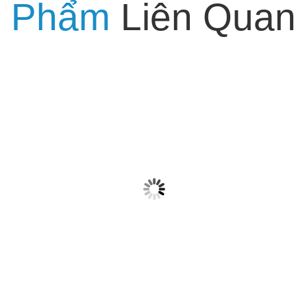
Phẩm
Liên Quan
FEATURED
GIÁ RẺ
GIÁ RẺ
Cung cấp
lắp đặt dù
Cung cấp
che nắng
Cung cấp
lắp đặt dù
₫ 322.622
loại lớn tại
lắp đặt dù
che nắng
vĩnh long.
che nắng
₫ 68.000
loại lớn tại
₫ 322.622
Dù che sân
loại lớn tại
vĩnh phúc.
trường tại
yên bái. Dù
Dù che sân
vĩnh long,
che sân
trường tại
dù che sự
trường tại
vĩnh phúc,
kiện tại vĩnh
yên bái, dù
dù che sự
long
che sự kiện
kiện tại vĩnh
tại yên bái
phúc