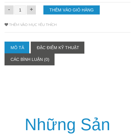
-
+
THÊM VÀO MỤC YÊU THÍCH
MÔ TẢ
ĐẶC ĐIỂM KỸ THUẬT
CÁC BÌNH LUẬN (0)
Những Sản