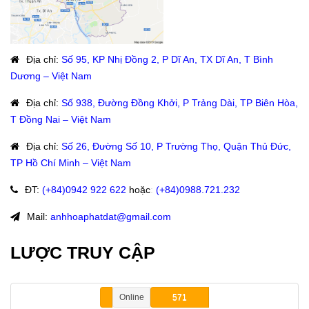
Địa chỉ
:
Số 95, KP Nhị Đồng 2, P Dĩ An, TX Dĩ An, T Bình
Dương – Việt Nam
Địa chỉ
:
Số 938, Đường Đồng Khởi, P Trảng Dài, TP Biên Hòa,
T Đồng Nai – Việt Nam
Địa chỉ
:
Số 26, Đường Số 10, P Trường Thọ, Quận Thủ Đức,
TP Hồ Chí Minh – Việt Nam
ĐT
:
(+84)09
42 922 622
hoặc
:
(+84)0988.721.232
Mail:
anhhoaphatdat@gmail.com
LƯỢC TRUY CẬP
Online
571