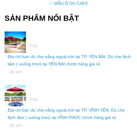
✅ MẪU Ô DÙ CAFE
SẢN PHẨM NỔI BẬT
05
July
Địa chỉ bán dù che nắng ngoài trời tại TP. YÊN BÁI, Dù che lệch
tâm ( vuông tròn) tại YÊN BÁI chính hãng giá rẻ.
- By
anh
05
July
Địa chỉ bán dù che nắng ngoài trời tại TP. VĨNH YÊN, Dù che
lệch tâm ( vuông tròn) tại VĨNH PHÚC chính hãng giá rẻ.
- By
anh