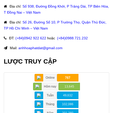
Địa chỉ
:
Số 938, Đường Đồng Khởi, P Trảng Dài, TP Biên Hòa,
T Đồng Nai – Việt Nam
Địa chỉ
:
Số 26, Đường Số 10, P Trường Thọ, Quận Thủ Đức,
TP Hồ Chí Minh – Việt Nam
ĐT
:
(+84)09
42 922 622
hoặc
:
(+84)0988.721.232
Mail:
anhhoaphatdat@gmail.com
LƯỢC TRUY CẬP
Online
767
Hôm nay
13,645
Tuần
49,632
Tháng
102,086
Năm
201,280