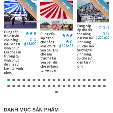
FEATURED
GIÁ RẺ
GIÁ RẺ
Cung cấp
lắp đặt dù
Cung cấp
che nắng
Cung cấp
lắp đặt dù
₫ 322.622
loại lớn tại
lắp đặt dù
che nắng
vĩnh long.
che nắng
₫ 68.000
loại lớn tại
₫ 322.622
Dù che sân
loại lớn tại
vĩnh phúc.
trường tại
yên bái. Dù
Dù che sân
vĩnh long,
che sân
trường tại
dù che sự
trường tại
vĩnh phúc,
kiện tại vĩnh
yên bái, dù
dù che sự
long
che sự kiện
kiện tại vĩnh
tại yên bái
phúc
DANH MỤC SẢN PHẨM