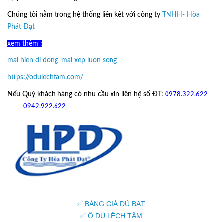
Chúng tôi nằm trong hệ thống liên kêt với công ty
TNHH- Hòa
Phát Đạt
xem thêm :
mai hien di dong
,
mai xep luon song
https://odulechtam.com/
Nếu Quý khách hàng có nhu cầu xin liên hệ số ĐT:
0978.322.622
hoặc
09
42.922.622
✅ BẢNG GIÁ DÙ BẠT
✅ Ô DÙ LỆCH TÂM