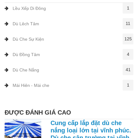
1
Lều Xếp Di Đông
11
Dù Lêch Tâm
125
Dù Che Sự Kiện
4
Dù Đồng Tâm
41
Dù Che Nắng
1
Mái Hiên - Mái che
ĐƯỢC ĐÁNH GIÁ CAO
Cung cấp lắp đặt dù che
nắng loại lớn tại vĩnh phúc.
Dù che sân trường tại vĩnh