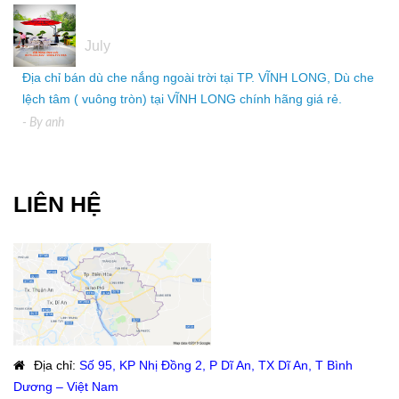
05
July
Địa chỉ bán dù che nắng ngoài trời tại TP. VĨNH LONG, Dù che
lệch tâm ( vuông tròn) tại VĨNH LONG chính hãng giá rẻ.
- By
anh
LIÊN HỆ
Địa chỉ
:
Số 95, KP Nhị Đồng 2, P Dĩ An, TX Dĩ An, T Bình
Dương – Việt Nam