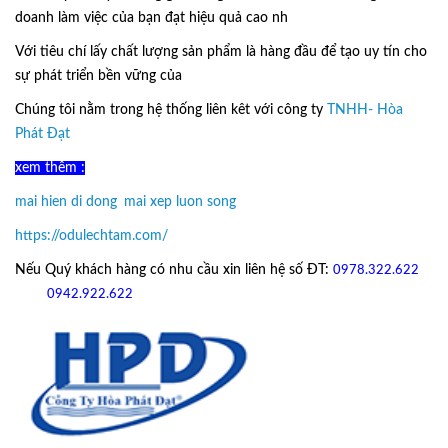
doanh làm việc của bạn đạt hiệu quả cao nh
Với tiêu chí lấy
chất lượng sản phẩm
là hàng đầu để tạo uy tín cho
sự phát triển bền vững của
Ô Dù Lệch Tâm.
Chúng tôi nằm trong hệ thống liên kêt với công ty
TNHH- Hòa
Phát Đạt
xem thêm :
mai hien di dong
,
mai xep luon song
https://odulechtam.com/
Nếu Quý khách hàng có nhu cầu xin liên hệ số ĐT:
0978.322.622
hoặc
09
42.922.622