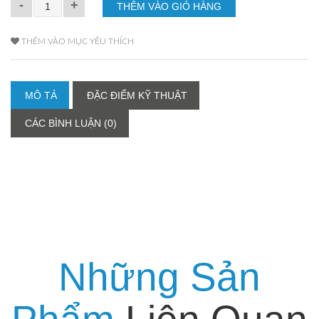
-
+
THÊM VÀO MỤC YÊU THÍCH
MÔ TẢ
ĐẶC ĐIỂM KỸ THUẬT
CÁC BÌNH LUẬN (0)
Những Sản