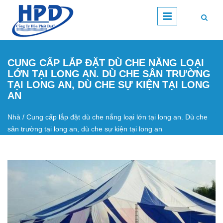
Nhảy đến nội dung
CUNG CẤP LẮP ĐẶT DÙ CHE NẮNG LOẠI
LỚN TẠI LONG AN. DÙ CHE SÂN TRƯỜNG
TẠI LONG AN, DÙ CHE SỰ KIỆN TẠI LONG
AN
Nhà
/
Cung cấp lắp đặt dù che nắng loại lớn tại long an. Dù che
Bạn đang ở đây
sân trường tại long an, dù che sự kiện tại long an