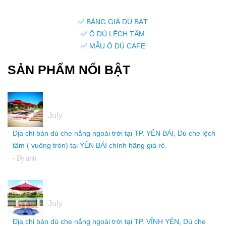
✅ BẢNG GIÁ DÙ BẠT
✅ Ô DÙ LỆCH TÂM
✅ MẪU Ô DÙ CAFE
SẢN PHẨM NỔI BẬT
05
July
Địa chỉ bán dù che nắng ngoài trời tại TP. YÊN BÁI, Dù che lệch
tâm ( vuông tròn) tại YÊN BÁI chính hãng giá rẻ.
- By
anh
05
July
Địa chỉ bán dù che nắng ngoài trời tại TP. VĨNH YÊN, Dù che