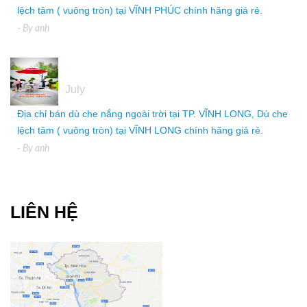
lệch tâm ( vuông tròn) tại VĨNH PHÚC chính hãng giá rẻ.
- By
anh
05
July
Địa chỉ bán dù che nắng ngoài trời tại TP. VĨNH LONG, Dù che
lệch tâm ( vuông tròn) tại VĨNH LONG chính hãng giá rẻ.
- By
anh
LIÊN HỆ