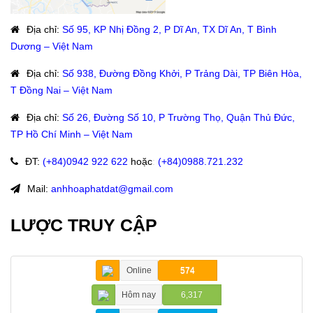
Địa chỉ
:
Số 95, KP Nhị Đồng 2, P Dĩ An, TX Dĩ An, T Bình
Dương – Việt Nam
Địa chỉ
:
Số 938, Đường Đồng Khởi, P Trảng Dài, TP Biên Hòa,
T Đồng Nai – Việt Nam
Địa chỉ
:
Số 26, Đường Số 10, P Trường Thọ, Quận Thủ Đức,
TP Hồ Chí Minh – Việt Nam
ĐT
:
(+84)09
42 922 622
hoặc
:
(+84)0988.721.232
Mail:
anhhoaphatdat@gmail.com
LƯỢC TRUY CẬP
Online
574
Hôm nay
6,317