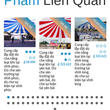
Phẩm
Liên Quan
FEATURED
GIÁ RẺ
GIÁ RẺ
Cung cấp
lắp đặt dù
Cung cấp
che nắng
Cung cấp
lắp đặt dù
₫ 322.622
loại lớn tại
lắp đặt dù
che nắng
vĩnh long.
che nắng
₫ 68.000
loại lớn tại
₫ 322.622
Dù che sân
loại lớn tại
vĩnh phúc.
trường tại
yên bái. Dù
Dù che sân
vĩnh long,
che sân
trường tại
dù che sự
trường tại
vĩnh phúc,
kiện tại vĩnh
yên bái, dù
dù che sự
long
che sự kiện
kiện tại vĩnh
tại yên bái
phúc