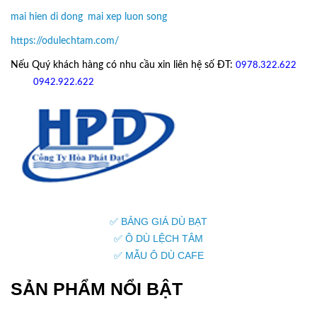
mai hien di dong
,
mai xep luon song
https://odulechtam.com/
Nếu Quý khách hàng có nhu cầu xin liên hệ số ĐT:
0978.322.622
hoặc
09
42.922.622
✅ BẢNG GIÁ DÙ BẠT
✅ Ô DÙ LỆCH TÂM
✅ MẪU Ô DÙ CAFE
SẢN PHẨM NỔI BẬT