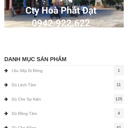
DANH MỤC SẢN PHẨM
1
Lều Xếp Di Đông
11
Dù Lêch Tâm
125
Dù Che Sự Kiện
4
Dù Đồng Tâm
41
Dù Che Nắng