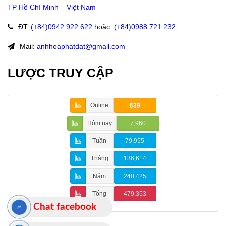
TP Hồ Chí Minh – Việt Nam
ĐT
:
(+84)09
42 922 622
hoặc
:
(+84)0988.721.232
Mail:
anhhoaphatdat@gmail.com
LƯỢC TRUY CẬP
Online
639
Hôm nay
7,960
Tuần
79,955
Tháng
136,614
Năm
240,425
Tổng
479,353
Chat facebook