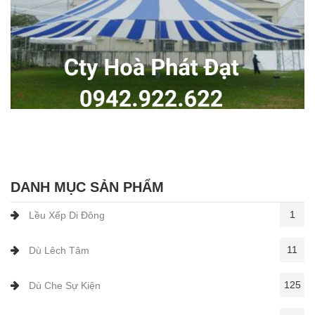
DANH MỤC SẢN PHẨM
1
Lều Xếp Di Đông
11
Dù Lêch Tâm
125
Dù Che Sự Kiện