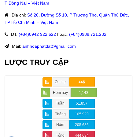
T Đồng Nai – Việt Nam
Địa chỉ
:
Số 26, Đường Số 10, P Trường Thọ, Quận Thủ Đức,
TP Hồ Chí Minh – Việt Nam
ĐT
:
(+84)09
42 922 622
hoặc
:
(+84)0988.721.232
Mail:
anhhoaphatdat@gmail.com
LƯỢC TRUY CẬP
Online
446
Hôm nay
1,143
Tuần
51,857
Tháng
105,929
Năm
205,686
Tổng
444,634