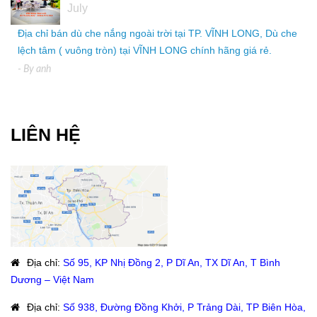
July
Địa chỉ bán dù che nắng ngoài trời tại TP. VĨNH LONG, Dù che
lệch tâm ( vuông tròn) tại VĨNH LONG chính hãng giá rẻ.
- By
anh
LIÊN HỆ
Địa chỉ
:
Số 95, KP Nhị Đồng 2, P Dĩ An, TX Dĩ An, T Bình
Dương – Việt Nam
Địa chỉ
:
Số 938, Đường Đồng Khởi, P Trảng Dài, TP Biên Hòa,