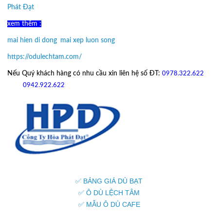
Phát Đạt
xem thêm :
mai hien di dong
,
mai xep luon song
https://odulechtam.com/
Nếu Quý khách hàng có nhu cầu xin liên hệ số ĐT:
0978.322.622
hoặc
09
42.922.622
✅ BẢNG GIÁ DÙ BẠT
✅ Ô DÙ LỆCH TÂM
✅ MẪU Ô DÙ CAFE