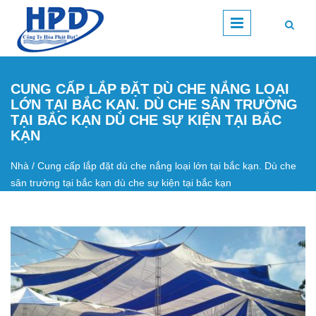
Nhảy đến nội dung
CUNG CẤP LẮP ĐẶT DÙ CHE NẮNG LOẠI
LỚN TẠI BẮC KẠN. DÙ CHE SÂN TRƯỜNG
TẠI BẮC KẠN DÙ CHE SỰ KIỆN TẠI BẮC
KẠN
Nhà
/
Cung cấp lắp đặt dù che nắng loại lớn tại bắc kạn. Dù che
Bạn đang ở đây
sân trường tại bắc kạn dù che sự kiện tại bắc kạn