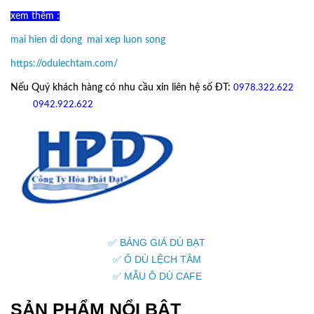
xem thêm :
mai hien di dong
,
mai xep luon song
https://odulechtam.com/
Nếu Quý khách hàng có nhu cầu xin liên hệ số ĐT:
0978.322.622
hoặc
09
42.922.622
✅ BẢNG GIÁ DÙ BẠT
✅ Ô DÙ LỆCH TÂM
✅ MẪU Ô DÙ CAFE
SẢN PHẨM NỔI BẬT