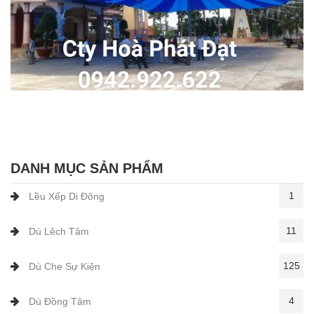
DANH MỤC SẢN PHẨM
1
Lều Xếp Di Đông
11
Dù Lêch Tâm
125
Dù Che Sự Kiện
4
Dù Đồng Tâm