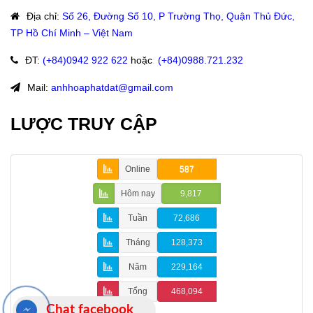
Địa chỉ
:
Số 26, Đường Số 10, P Trường Thọ, Quận Thủ Đức,
TP Hồ Chí Minh – Việt Nam
ĐT
:
(+84)09
42 922 622
hoặc
:
(+84)0988.721.232
Mail:
anhhoaphatdat@gmail.com
LƯỢC TRUY CẬP
Online
587
Hôm nay
9,817
Tuần
72,686
Tháng
128,373
Năm
229,164
Tổng
468,094
Chat facebook