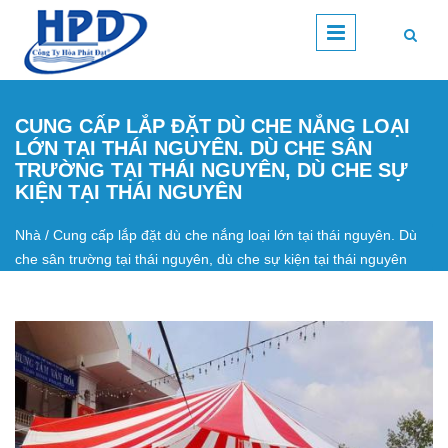
Nhảy đến nội dung
CUNG CẤP LẮP ĐẶT DÙ CHE NẮNG LOẠI
LỚN TẠI THÁI NGUYÊN. DÙ CHE SÂN
TRƯỜNG TẠI THÁI NGUYÊN, DÙ CHE SỰ
KIỆN TẠI THÁI NGUYÊN
Nhà
/
Cung cấp lắp đặt dù che nắng loại lớn tại thái nguyên. Dù
Bạn đang ở đây
che sân trường tại thái nguyên, dù che sự kiện tại thái nguyên