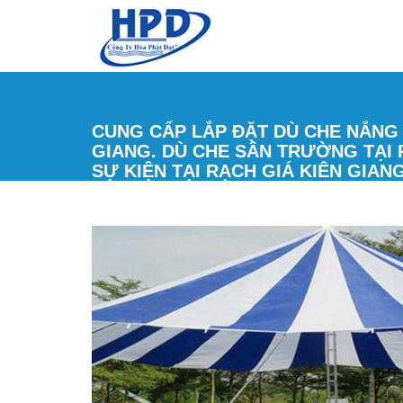
Nhảy đến nội dung
CUNG CẤP LẮP ĐẶT DÙ CHE NẮNG 
GIANG. DÙ CHE SÂN TRƯỜNG TẠI 
SỰ KIỆN TẠI RẠCH GIÁ KIÊN GIAN