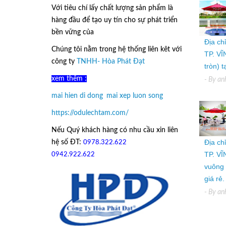
Với tiêu chí lấy
chất lượng sản phẩm
là
hàng đầu để tạo uy tín cho sự phát triển
bền vững của
Ô Dù Lệch Tâm.
Địa ch
Chúng tôi nằm trong hệ thống liên kêt với
TP. VĨ
công ty
TNHH- Hòa Phát Đạt
tròn) 
xem thêm :
- By
an
mai hien di dong
,
mai xep luon song
https://odulechtam.com/
Nếu Quý khách hàng có nhu cầu xin liên
Địa ch
hệ số ĐT:
0978.322.622
hoặc
TP. VĨ
09
42.922.622
vuông 
giá rẻ.
- By
an