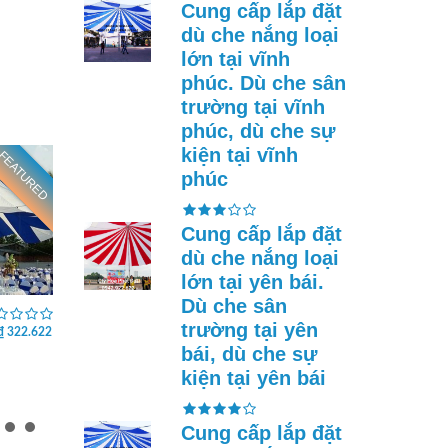
Cung cấp lắp đặt
dù che nắng loại
lớn tại vĩnh
phúc. Dù che sân
trường tại vĩnh
phúc, dù che sự
kiện tại vĩnh
FEATURED
FEATURED
phúc
Cung cấp lắp đặt
dù che nắng loại
lớn tại yên bái.
Dù che sân
Cung cấp lắp đặt dù che
Cung cấp lắp đ
nắng loại lớn tại vĩnh
nắng loại lớn t
trường tại yên
₫ 322.622
₫ 322.622
long. Dù che sân trường
quang. Dù che 
bái, dù che sự
tại vĩnh long, dù che sự
tại tuyên quang
kiện tại vĩnh long
sự kiện tại tuy
kiện tại yên bái
Cung cấp lắp đặt