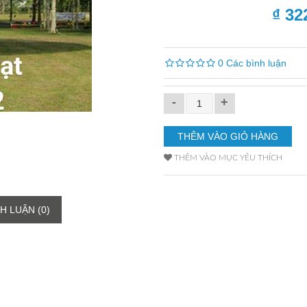
₫ 32
0 Các bình luận
-
+
THÊM VÀO MỤC YÊU THÍCH
H LUẬN (0)