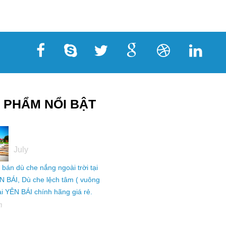
 PHẨM NỔI BẬT
05
July
ỉ bán dù che nắng ngoài trời tại
N BÁI, Dù che lệch tâm ( vuông
tại YÊN BÁI chính hãng giá rẻ.
h