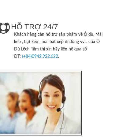
HỖ TRỢ 24/7
Khách hàng cần hỗ trợ sản phẩm về Ô dù, Mái
kéo , bạt kéo , mái bạt xếp di động vv... của
Ô
Dù Lệch Tâm
thì xin hãy liên hệ qua số
ĐT:
(+84)0942.922.622
.