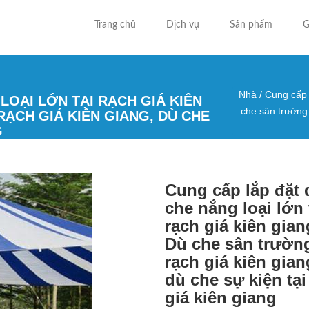
Trang chủ
Dịch vụ
Sản phẩm
G
Nhà
/
Cung cấp l
LOẠI LỚN TẠI RẠCH GIÁ KIÊN
Bạn đa
che sân trường t
RẠCH GIÁ KIÊN GIANG, DÙ CHE
G
Cung cấp lắp đặt 
che nắng loại lớn 
rạch giá kiên gian
Dù che sân trường
rạch giá kiên gian
dù che sự kiện tại
giá kiên giang