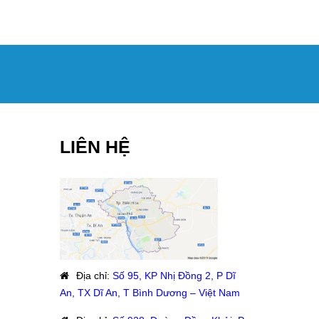
LIÊN HỆ
Địa chỉ
:
Số 95, KP Nhị Đồng 2, P Dĩ
An, TX Dĩ An, T Bình Dương – Việt Nam