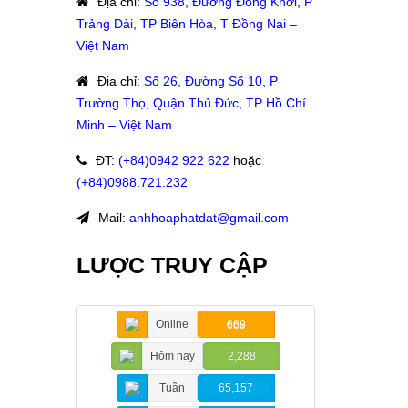
Địa chỉ
:
Số 938, Đường Đồng Khởi, P
Trảng Dài, TP Biên Hòa, T Đồng Nai –
Việt Nam
Địa chỉ
:
Số 26, Đường Số 10, P
Trường Thọ, Quận Thủ Đức, TP Hồ Chí
Minh – Việt Nam
ĐT
:
(+84)09
42 922 622
hoặc
:
(+84)0988.721.232
Mail:
anhhoaphatdat@gmail.com
LƯỢC TRUY CẬP
Online
669
Hôm nay
2,288
Tuần
65,157