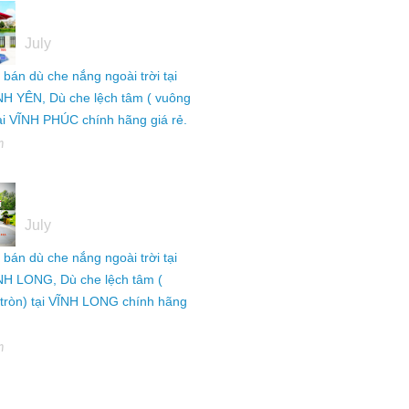
05
July
ỉ bán dù che nắng ngoài trời tại
NH YÊN, Dù che lệch tâm ( vuông
tại VĨNH PHÚC chính hãng giá rẻ.
h
05
July
ỉ bán dù che nắng ngoài trời tại
NH LONG, Dù che lệch tâm (
tròn) tại VĨNH LONG chính hãng
h