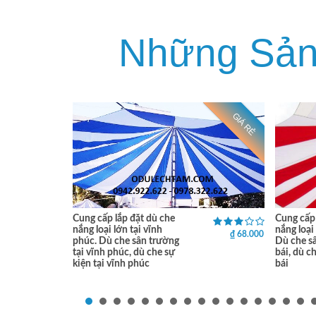
Những Sả
GIÁ RẺ
GIÁ RẺ
Cung cấp lắp đặt dù che
Cung cấp 
nắng loại lớn tại vĩnh
nắng loại 
₫ 0
₫ 68.000
phúc. Dù che sân trường
Dù che sâ
tại vĩnh phúc, dù che sự
bái, dù ch
kiện tại vĩnh phúc
bái