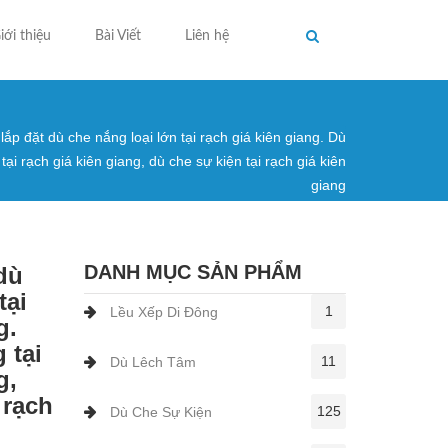
iới thiệu
Bài Viết
Liên hệ
ắp đặt dù che nắng loại lớn tại rạch giá kiên giang. Dù
ng ở đây
ại rạch giá kiên giang, dù che sự kiện tại rạch giá kiên
giang
DANH MỤC SẢN PHẨM
dù
tại
1
Lều Xếp Di Đông
g.
 tại
11
Dù Lêch Tâm
g,
 rạch
125
Dù Che Sự Kiện