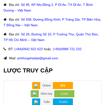
Địa chỉ
:
Số 95, KP Nhị Đồng 2, P Dĩ An, TX Dĩ An, T Bình
Dương – Việt Nam
Địa chỉ
:
Số 938, Đường Đồng Khởi, P Trảng Dài, TP Biên Hòa,
T Đồng Nai – Việt Nam
Địa chỉ
:
Số 26, Đường Số 10, P Trường Thọ, Quận Thủ Đức,
TP Hồ Chí Minh – Việt Nam
ĐT
:
(+84)09
42 922 622
hoặc
:
(+84)0988.721.232
Mail:
anhhoaphatdat@gmail.com
LƯỢC TRUY CẬP
Online
572
Hôm nay
6,688
Tuần
78,683