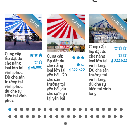
FEATURED
GIÁ RẺ
GIÁ RẺ
Cung cấp
lắp đặt dù
Cung cấp
che nắng
Cung cấp
lắp đặt dù
₫ 322.622
loại lớn tại
lắp đặt dù
che nắng
vĩnh long.
che nắng
₫ 68.000
loại lớn tại
₫ 322.622
Dù che sân
loại lớn tại
vĩnh phúc.
trường tại
yên bái. Dù
Dù che sân
vĩnh long,
che sân
trường tại
dù che sự
trường tại
vĩnh phúc,
kiện tại vĩnh
yên bái, dù
dù che sự
long
che sự kiện
kiện tại vĩnh
tại yên bái
phúc