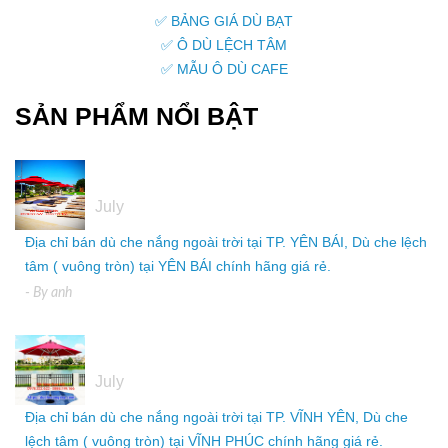
✅ BẢNG GIÁ DÙ BẠT
✅ Ô DÙ LỆCH TÂM
✅ MẪU Ô DÙ CAFE
SẢN PHẨM NỔI BẬT
05
July
Địa chỉ bán dù che nắng ngoài trời tại TP. YÊN BÁI, Dù che lệch
tâm ( vuông tròn) tại YÊN BÁI chính hãng giá rẻ.
- By
anh
05
July
Địa chỉ bán dù che nắng ngoài trời tại TP. VĨNH YÊN, Dù che
lệch tâm ( vuông tròn) tại VĨNH PHÚC chính hãng giá rẻ.