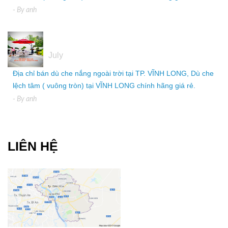
- By
anh
05
July
Địa chỉ bán dù che nắng ngoài trời tại TP. VĨNH LONG, Dù che
lệch tâm ( vuông tròn) tại VĨNH LONG chính hãng giá rẻ.
- By
anh
LIÊN HỆ