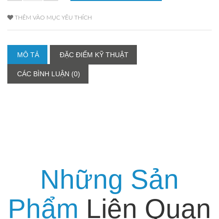
THÊM VÀO MỤC YÊU THÍCH
MÔ TẢ
ĐẶC ĐIỂM KỸ THUẬT
CÁC BÌNH LUẬN (0)
Những Sản
Phẩm
Liên Quan