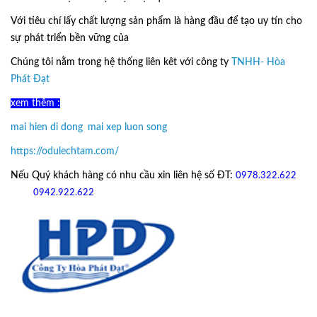
Với tiêu chí lấy
chất lượng sản phẩm
là hàng đầu để tạo uy tín cho
sự phát triển bền vững của
Ô Dù Lệch Tâm.
Chúng tôi nằm trong hệ thống liên kêt với công ty
TNHH- Hòa
Phát Đạt
xem thêm :
mai hien di dong
,
mai xep luon song
https://odulechtam.com/
Nếu Quý khách hàng có nhu cầu xin liên hệ số ĐT:
0978.322.622
hoặc
09
42.922.622