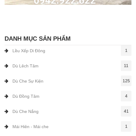
DANH MỤC SẢN PHẨM
1
Lều Xếp Di Đông
11
Dù Lêch Tâm
125
Dù Che Sự Kiện
4
Dù Đồng Tâm
41
Dù Che Nắng
1
Mái Hiên - Mái che