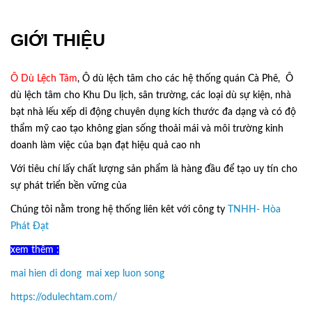
GIỚI THIỆU
Ô Dù Lệch Tâm
, Ô dù lệch tâm cho các hệ thống quán Cà Phê, Ô
dù lệch tâm cho Khu Du lịch, sân trường, các loại dù sự kiện, nhà
bạt nhà lếu xếp di động chuyên dụng kích thước đa dạng và có độ
thẩm mỹ cao tạo không gian sống thoải mái và môi trường kinh
doanh làm việc của bạn đạt hiệu quả cao nh
Với tiêu chí lấy
chất lượng sản phẩm
là hàng đầu để tạo uy tín cho
sự phát triển bền vững của
Ô Dù Lệch Tâm.
Chúng tôi nằm trong hệ thống liên kêt với công ty
TNHH- Hòa
Phát Đạt
xem thêm :
mai hien di dong
,
mai xep luon song
https://odulechtam.com/