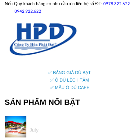
Nếu Quý khách hàng có nhu cầu xin liên hệ số ĐT:
0978.322.622
hoặc
09
42.922.622
✅ BẢNG GIÁ DÙ BẠT
✅ Ô DÙ LỆCH TÂM
✅ MẪU Ô DÙ CAFE
SẢN PHẨM NỔI BẬT
05
July