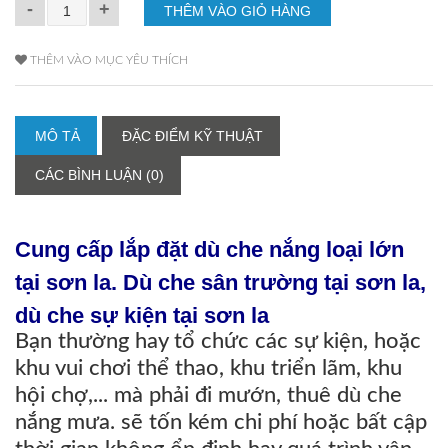
-
+
THÊM VÀO MỤC YÊU THÍCH
MÔ TẢ
ĐẶC ĐIỂM KỸ THUẬT
CÁC BÌNH LUẬN (0)
Cung cấp lắp đặt dù che nắng loại lớn
tại sơn la. Dù che sân trường tại sơn la,
dù che sự kiện tại sơn la
Bạn thường hay tổ chức các sự kiện, hoặc
khu vui chơi thể thao, khu triển lãm, khu
hội chợ,... mà phải đi mướn, thuê dù che
nắng mưa. sẽ tốn kém chi phí hoặc bất cập