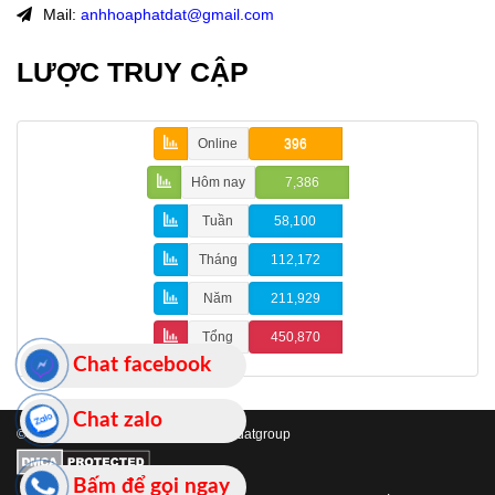
Mail:
anhhoaphatdat@gmail.com
LƯỢC TRUY CẬP
Online
396
Hôm nay
7,386
Tuần
58,100
Tháng
112,172
Năm
211,929
Tổng
450,870
Chat facebook
Chat zalo
© 2019 Bản quyền thuộc về hoaphatdatgroup
Bấm để gọi ngay