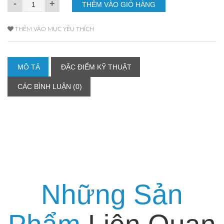
-
+
THÊM VÀO MỤC YÊU THÍCH
MÔ TẢ
ĐẶC ĐIỂM KỸ THUẬT
CÁC BÌNH LUẬN (0)
Những Sản