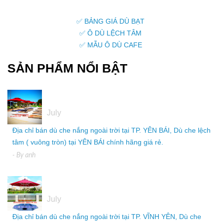
✅ BẢNG GIÁ DÙ BẠT
✅ Ô DÙ LỆCH TÂM
✅ MẪU Ô DÙ CAFE
SẢN PHẨM NỔI BẬT
05
July
Địa chỉ bán dù che nắng ngoài trời tại TP. YÊN BÁI, Dù che lệch
tâm ( vuông tròn) tại YÊN BÁI chính hãng giá rẻ.
- By
anh
05
July
Địa chỉ bán dù che nắng ngoài trời tại TP. VĨNH YÊN, Dù che