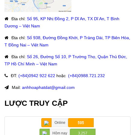
Địa chỉ
:
Số 95, KP Nhị Đồng 2, P Dĩ An, TX Dĩ An, T Bình
Dương – Việt Nam
Địa chỉ
:
Số 938, Đường Đồng Khởi, P Trảng Dài, TP Biên Hòa,
T Đồng Nai – Việt Nam
Địa chỉ
:
Số 26, Đường Số 10, P Trường Thọ, Quận Thủ Đức,
TP Hồ Chí Minh – Việt Nam
ĐT
:
(+84)09
42 922 622
hoặc
:
(+84)0988.721.232
Mail:
anhhoaphatdat@gmail.com
LƯỢC TRUY CẬP
Online
595
Hôm nay
3,257