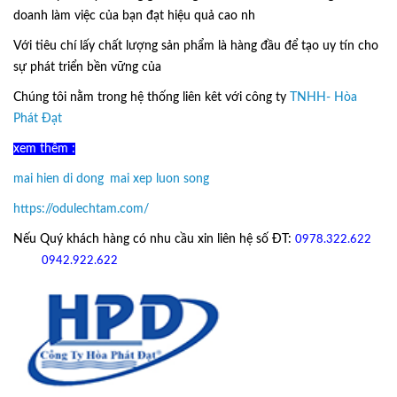
doanh làm việc của bạn đạt hiệu quả cao nh
Với tiêu chí lấy
chất lượng sản phẩm
là hàng đầu để tạo uy tín cho
sự phát triển bền vững của
Ô Dù Lệch Tâm.
Chúng tôi nằm trong hệ thống liên kêt với công ty
TNHH- Hòa
Phát Đạt
xem thêm :
mai hien di dong
,
mai xep luon song
https://odulechtam.com/
Nếu Quý khách hàng có nhu cầu xin liên hệ số ĐT:
0978.322.622
hoặc
09
42.922.622