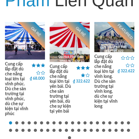
Phẩm
Liên Quan
FEATURED
GIÁ RẺ
GIÁ RẺ
Cung cấp
lắp đặt dù
Cung cấp
che nắng
Cung cấp
lắp đặt dù
₫ 322.622
loại lớn tại
lắp đặt dù
che nắng
vĩnh long.
che nắng
₫ 68.000
loại lớn tại
₫ 322.622
Dù che sân
loại lớn tại
vĩnh phúc.
trường tại
yên bái. Dù
Dù che sân
vĩnh long,
che sân
trường tại
dù che sự
trường tại
vĩnh phúc,
kiện tại vĩnh
yên bái, dù
dù che sự
long
che sự kiện
kiện tại vĩnh
tại yên bái
phúc