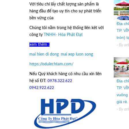
Với tiêu chí lấy
chất lượng sản phẩm
là
hàng đầu để tạo uy tín cho sự phát triển
bền vững của
Ô Dù Lệch Tâm.
Địa ch
Chúng tôi nằm trong hệ thống liên kêt với
TP. VĨ
công ty
TNHH- Hòa Phát Đạt
tròn) 
xem thêm :
- By
an
mai hien di dong
,
mai xep luon song
https://odulechtam.com/
Nếu Quý khách hàng có nhu cầu xin liên
Địa ch
hệ số ĐT:
0978.322.622
hoặc
TP. VĨ
09
42.922.622
vuông 
giá rẻ.
- By
an