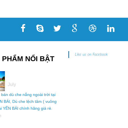
Like us on Facebook
 PHẨM NỔI BẬT
05
July
ỉ bán dù che nắng ngoài trời tại
N BÁI, Dù che lệch tâm ( vuông
tại YÊN BÁI chính hãng giá rẻ.
h