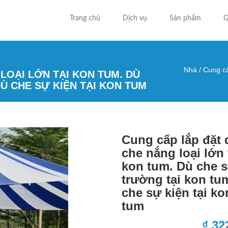
Trang chủ
Dịch vụ
Sản phẩm
G
Nhà
/
Cung cấp
LOẠI LỚN TẠI KON TUM. DÙ
Bạn đa
Ù CHE SỰ KIỆN TẠI KON TUM
Cung cấp lắp đặt 
che nắng loại lớn 
kon tum. Dù che 
trường tại kon tu
che sự kiện tại ko
tum
₫ 32