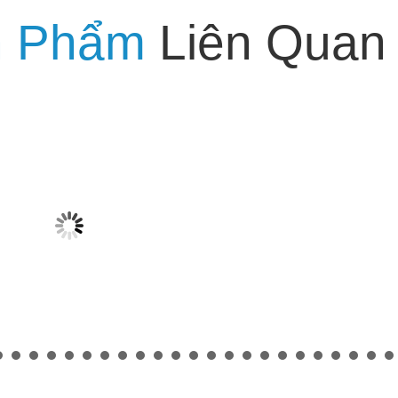
n Phẩm
Liên Quan
GIÁ RẺ
lắp đặt dù che
Cung cấp lắp đặt dù che
lớn tại yên bái.
nắng loại lớn tại vĩnh
₫ 322.622
n trường tại yên
long. Dù che sân trường
e sự kiện tại yên
tại vĩnh long, dù che sự
kiện tại vĩnh long