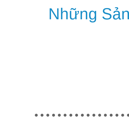
Những Sả
GIÁ RẺ
Cung cấp lắp đặt dù che
Cung cấp 
nắng loại lớn tại vĩnh
nắng loại 
₫ 68.000
phúc. Dù che sân trường
Dù che sâ
tại vĩnh phúc, dù che sự
bái, dù ch
kiện tại vĩnh phúc
bái