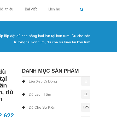
iới thiệu
Bài Viết
Liên hệ
 lắp đặt dù che nắng loại lớn tại kon tum. Dù che sân
ng ở đây
trường tại kon tum, dù che sự kiện tại kon tum
DANH MỤC SẢN PHẨM
dù
tại
1
Lều Xếp Di Đông
sân
m, dù
11
Dù Lêch Tâm
n
125
Dù Che Sự Kiện
2.622