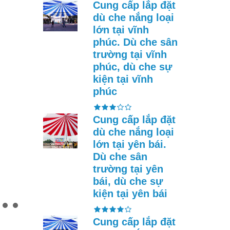
Cung cấp lắp đặt
dù che nắng loại
lớn tại vĩnh
phúc. Dù che sân
trường tại vĩnh
phúc, dù che sự
FEATURED
FEATURED
kiện tại vĩnh
phúc
Cung cấp lắp đặt
dù che nắng loại
lớn tại yên bái.
Cung cấp lắp đặt dù che
Cung cấp lắp đ
nắng loại lớn tại vĩnh
nắng loại lớn t
Dù che sân
₫ 322.622
₫ 322.622
long. Dù che sân trường
quang. Dù che 
trường tại yên
tại vĩnh long, dù che sự
tại tuyên quang
kiện tại vĩnh long
sự kiện tại tuy
bái, dù che sự
kiện tại yên bái
Cung cấp lắp đặt