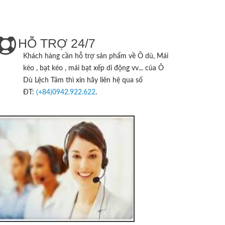
HỖ TRỢ 24/7
Khách hàng cần hỗ trợ sản phẩm về Ô dù, Mái
kéo , bạt kéo , mái bạt xếp di động vv... của
Ô
Dù Lệch Tâm
thì xin hãy liên hệ qua số
ĐT:
(+84)0942.922.622
.