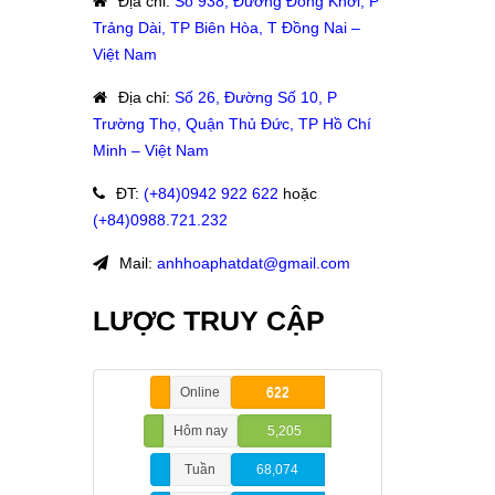
Địa chỉ
:
Số 938, Đường Đồng Khởi, P
Trảng Dài, TP Biên Hòa, T Đồng Nai –
Việt Nam
Địa chỉ
:
Số 26, Đường Số 10, P
Trường Thọ, Quận Thủ Đức, TP Hồ Chí
Minh – Việt Nam
ĐT
:
(+84)09
42 922 622
hoặc
:
(+84)0988.721.232
Mail:
anhhoaphatdat@gmail.com
LƯỢC TRUY CẬP
Online
622
Hôm nay
5,205
Tuần
68,074