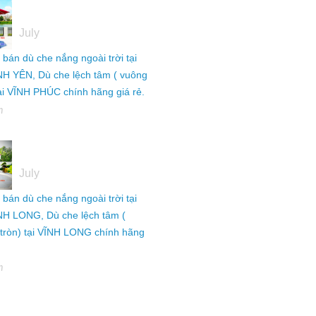
05
July
ỉ bán dù che nắng ngoài trời tại
NH YÊN, Dù che lệch tâm ( vuông
tại VĨNH PHÚC chính hãng giá rẻ.
h
05
July
ỉ bán dù che nắng ngoài trời tại
NH LONG, Dù che lệch tâm (
tròn) tại VĨNH LONG chính hãng
h