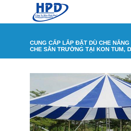
Nhảy đến nội dung
CUNG CẤP LẮP ĐẶT DÙ CHE NẮNG 
CHE SÂN TRƯỜNG TẠI KON TUM, D