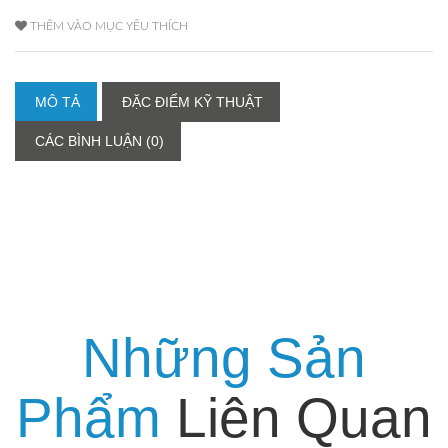
THÊM VÀO MỤC YÊU THÍCH
MÔ TẢ
ĐẶC ĐIỂM KỸ THUẬT
CÁC BÌNH LUẬN (0)
Những Sản
Phẩm
Liên Quan