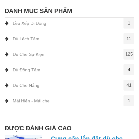
DANH MỤC SẢN PHẨM
1
Lều Xếp Di Đông
11
Dù Lêch Tâm
125
Dù Che Sự Kiện
4
Dù Đồng Tâm
41
Dù Che Nắng
1
Mái Hiên - Mái che
ĐƯỢC ĐÁNH GIÁ CAO
Cung cấp lắp đặt dù che