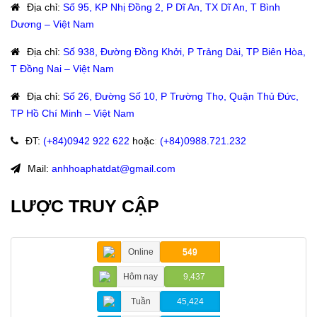
Địa chỉ
:
Số 95, KP Nhị Đồng 2, P Dĩ An, TX Dĩ An, T Bình
Dương – Việt Nam
Địa chỉ
:
Số 938, Đường Đồng Khởi, P Trảng Dài, TP Biên Hòa,
T Đồng Nai – Việt Nam
Địa chỉ
:
Số 26, Đường Số 10, P Trường Thọ, Quận Thủ Đức,
TP Hồ Chí Minh – Việt Nam
ĐT
:
(+84)09
42 922 622
hoặc
:
(+84)0988.721.232
Mail:
anhhoaphatdat@gmail.com
LƯỢC TRUY CẬP
Online
549
Hôm nay
9,437
Tuần
45,424