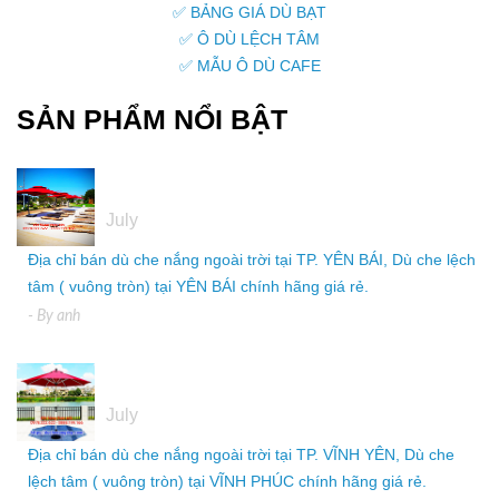
✅ BẢNG GIÁ DÙ BẠT
✅ Ô DÙ LỆCH TÂM
✅ MẪU Ô DÙ CAFE
SẢN PHẨM NỔI BẬT
05
July
Địa chỉ bán dù che nắng ngoài trời tại TP. YÊN BÁI, Dù che lệch
tâm ( vuông tròn) tại YÊN BÁI chính hãng giá rẻ.
- By
anh
05
July
Địa chỉ bán dù che nắng ngoài trời tại TP. VĨNH YÊN, Dù che
lệch tâm ( vuông tròn) tại VĨNH PHÚC chính hãng giá rẻ.