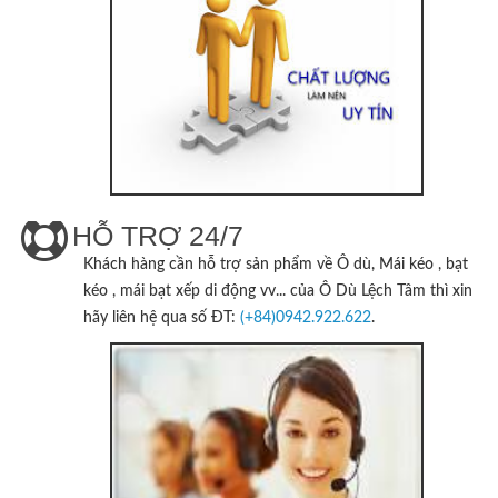
HỖ TRỢ 24/7
Khách hàng cần hỗ trợ sản phẩm về Ô dù, Mái kéo , bạt
kéo , mái bạt xếp di động vv... của
Ô Dù Lệch Tâm
thì xin
hãy liên hệ qua số ĐT:
(+84)0942.922.622
.