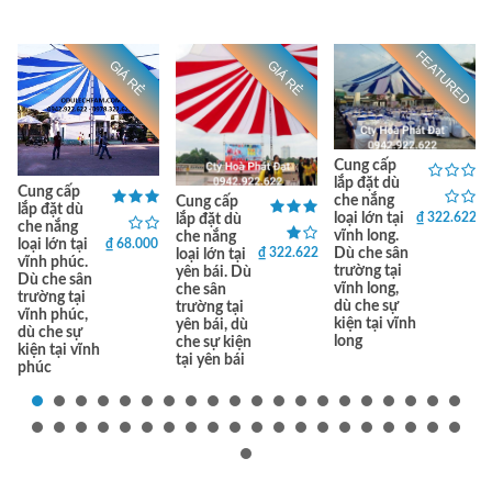
FEATURED
GIÁ RẺ
GIÁ RẺ
Cung cấp
lắp đặt dù
Cung cấp
che nắng
Cung cấp
lắp đặt dù
₫ 322.622
loại lớn tại
lắp đặt dù
che nắng
vĩnh long.
che nắng
₫ 68.000
loại lớn tại
₫ 322.622
Dù che sân
loại lớn tại
vĩnh phúc.
trường tại
yên bái. Dù
Dù che sân
vĩnh long,
che sân
trường tại
dù che sự
trường tại
vĩnh phúc,
kiện tại vĩnh
yên bái, dù
dù che sự
long
che sự kiện
kiện tại vĩnh
tại yên bái
phúc