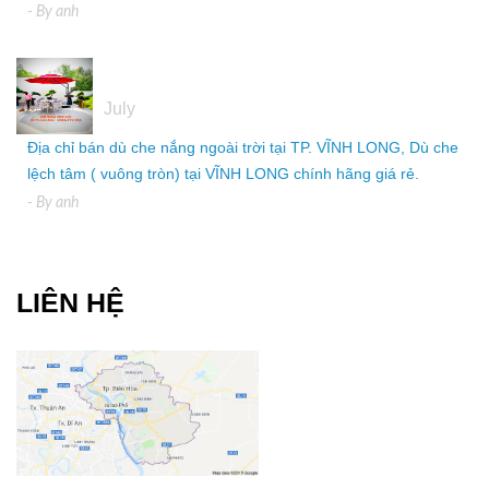
- By
anh
05
July
Địa chỉ bán dù che nắng ngoài trời tại TP. VĨNH LONG, Dù che
lệch tâm ( vuông tròn) tại VĨNH LONG chính hãng giá rẻ.
- By
anh
LIÊN HỆ