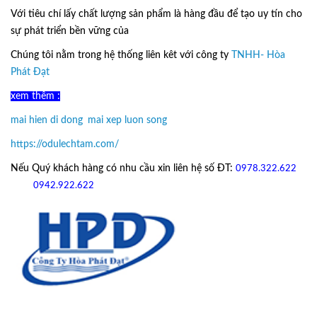
Với tiêu chí lấy
chất lượng sản phẩm
là hàng đầu để tạo uy tín cho
sự phát triển bền vững của
Ô Dù Lệch Tâm.
Chúng tôi nằm trong hệ thống liên kêt với công ty
TNHH- Hòa
Phát Đạt
xem thêm :
mai hien di dong
,
mai xep luon song
https://odulechtam.com/
Nếu Quý khách hàng có nhu cầu xin liên hệ số ĐT:
0978.322.622
hoặc
09
42.922.622