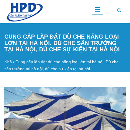
Nhảy đến nội dung
CUNG CẤP LẮP ĐẶT DÙ CHE NẮNG LOẠI
LỚN TẠI HÀ NỘI. DÙ CHE SÂN TRƯỜNG
TẠI HÀ NỘI, DÙ CHE SỰ KIỆN TẠI HÀ NỘI
Nhà
/
Cung cấp lắp đặt dù che nắng loại lớn tại hà nội. Dù che
Bạn đang ở đây
sân trường tại hà nội, dù che sự kiện tại hà nội