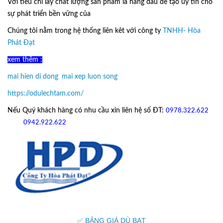
Với tiêu chí lấy
chất lượng sản phẩm
là hàng đầu để tạo uy tín cho
sự phát triển bền vững của
Ô Dù Lệch Tâm.
Chúng tôi nằm trong hệ thống liên kêt với công ty
TNHH- Hòa
Phát Đạt
xem thêm :
mai hien di dong
,
mai xep luon song
https://odulechtam.com/
Nếu Quý khách hàng có nhu cầu xin liên hệ số ĐT:
0978.322.622
hoặc
09
42.922.622
✅ BẢNG GIÁ DÙ BẠT