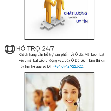
HỖ TRỢ 24/7
Khách hàng cần hỗ trợ sản phẩm về Ô dù, Mái kéo , bạt
kéo , mái bạt xếp di động vv... của
Ô Dù Lệch Tâm
thì xin
hãy liên hệ qua số ĐT:
(+84)0942.922.622
.