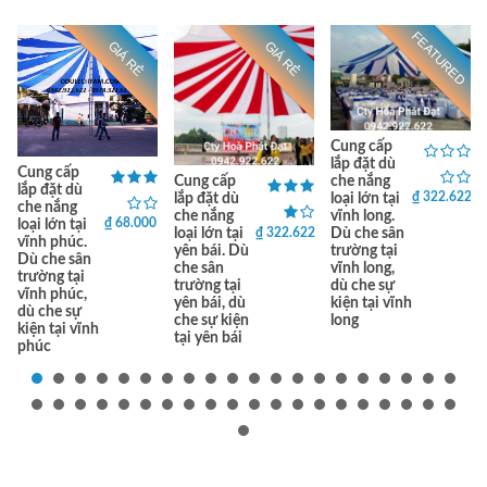
FEATURED
GIÁ RẺ
GIÁ RẺ
Cung cấp
lắp đặt dù
Cung cấp
che nắng
Cung cấp
lắp đặt dù
₫ 322.622
loại lớn tại
lắp đặt dù
che nắng
vĩnh long.
che nắng
₫ 68.000
loại lớn tại
₫ 322.622
Dù che sân
loại lớn tại
vĩnh phúc.
trường tại
yên bái. Dù
Dù che sân
vĩnh long,
che sân
trường tại
dù che sự
trường tại
vĩnh phúc,
kiện tại vĩnh
yên bái, dù
dù che sự
long
che sự kiện
kiện tại vĩnh
tại yên bái
phúc