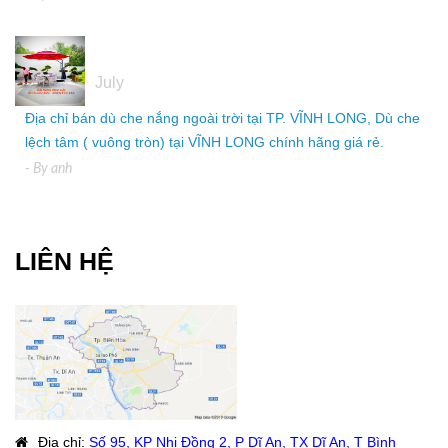
05
July
Địa chỉ bán dù che nắng ngoài trời tại TP. VĨNH LONG, Dù che
lệch tâm ( vuông tròn) tại VĨNH LONG chính hãng giá rẻ.
- By
anh
LIÊN HỆ
Địa chỉ
:
Số 95, KP Nhị Đồng 2, P Dĩ An, TX Dĩ An, T Bình