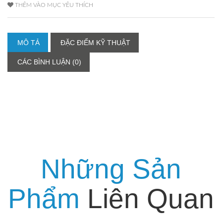
THÊM VÀO MỤC YÊU THÍCH
MÔ TẢ
ĐẶC ĐIỂM KỸ THUẬT
CÁC BÌNH LUẬN (0)
Những Sản
Phẩm
Liên Quan