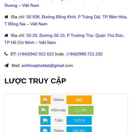
Dương – Việt Nam
Địa chỉ
:
Số 938, Đường Đồng Khởi, P Trảng Dài, TP Biên Hòa,
T Đồng Nai – Việt Nam
Địa chỉ
:
Số 26, Đường Số 10, P Trường Thọ, Quận Thủ Đức,
TP Hồ Chí Minh – Việt Nam
ĐT
:
(+84)09
42 922 622
hoặc
:
(+84)0988.721.232
Mail:
anhhoaphatdat@gmail.com
LƯỢC TRUY CẬP
Online
562
Hôm nay
11,705
Tuần
74,574
Tháng
130,261