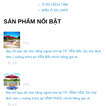
✅ Ô DÙ LỆCH TÂM
✅ MẪU Ô DÙ CAFE
SẢN PHẨM NỔI BẬT
05
July
Địa chỉ bán dù che nắng ngoài trời tại TP. YÊN BÁI, Dù che lệch
tâm ( vuông tròn) tại YÊN BÁI chính hãng giá rẻ.
- By
anh
05
July
Địa chỉ bán dù che nắng ngoài trời tại TP. VĨNH YÊN, Dù che
lệch tâm ( vuông tròn) tại VĨNH PHÚC chính hãng giá rẻ.
- By
anh