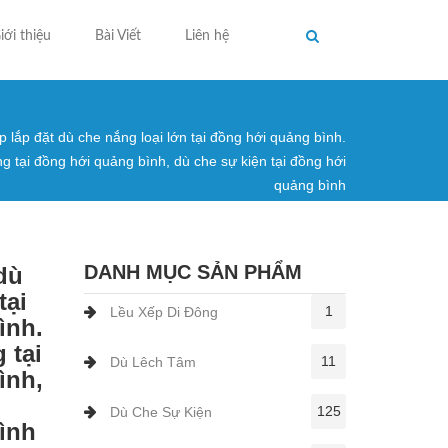
iới thiệu
Bài Viết
Liên hệ
 lắp đặt dù che nắng loại lớn tại đồng hới quảng bình.
ng ở đây
g tại đồng hới quảng bình, dù che sự kiện tại đồng hới
quảng bình
DANH MỤC SẢN PHẨM
dù
tại
1
Lều Xếp Di Đông
ình.
 tại
11
Dù Lêch Tâm
ình,
125
Dù Che Sự Kiện
ình