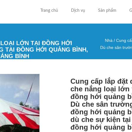
Trang chủ
Dịch vụ
Sản phẩm
G
Nhà
/
Cung cấp
LOẠI LỚN TẠI ĐỒNG HỚI
Bạn đa
Dù che sân trườn
G TẠI ĐỒNG HỚI QUẢNG BÌNH,
UẢNG BÌNH
Cung cấp lắp đặt 
che nắng loại lớn 
đồng hới quảng b
Dù che sân trường
đồng hới quảng b
dù che sự kiện tại
đồng hới quảng b