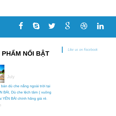
 PHẨM NỔI BẬT
05
July
ỉ bán dù che nắng ngoài trời tại
N BÁI, Dù che lệch tâm ( vuông
tại YÊN BÁI chính hãng giá rẻ.
h