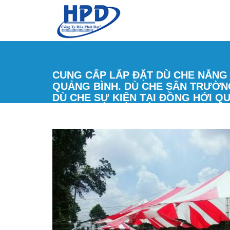
Nhảy đến nội dung
CUNG CẤP LẮP ĐẶT DÙ CHE NẮNG 
QUẢNG BÌNH. DÙ CHE SÂN TRƯỜN
DÙ CHE SỰ KIỆN TẠI ĐỒNG HỚI Q