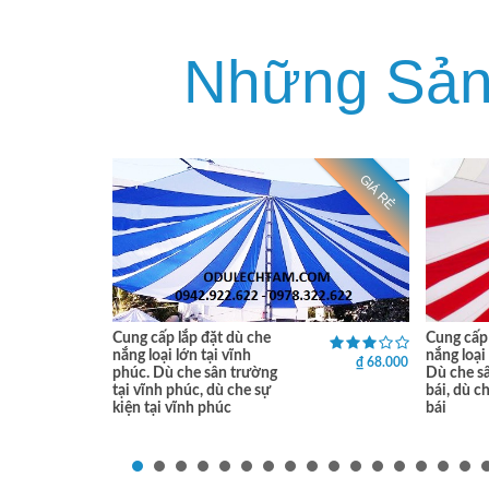
Những Sả
GIÁ RẺ
GIÁ RẺ
Cung cấp lắp đặt dù che
Cung cấp 
nắng loại lớn tại vĩnh
nắng loại 
₫ 0
₫ 68.000
phúc. Dù che sân trường
Dù che sâ
tại vĩnh phúc, dù che sự
bái, dù ch
kiện tại vĩnh phúc
bái