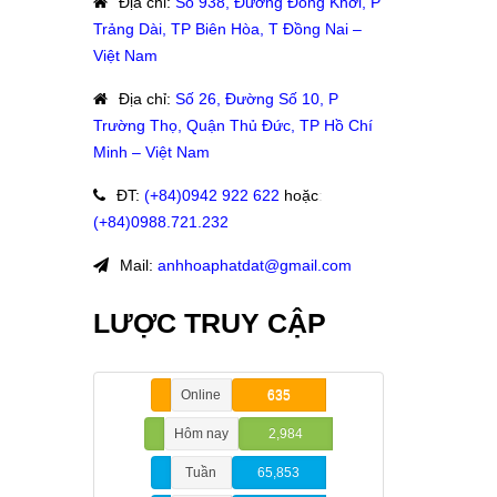
Địa chỉ
:
Số 938, Đường Đồng Khởi, P
Trảng Dài, TP Biên Hòa, T Đồng Nai –
Việt Nam
Địa chỉ
:
Số 26, Đường Số 10, P
Trường Thọ, Quận Thủ Đức, TP Hồ Chí
Minh – Việt Nam
ĐT
:
(+84)09
42 922 622
hoặc
:
(+84)0988.721.232
Mail:
anhhoaphatdat@gmail.com
LƯỢC TRUY CẬP
Online
635
Hôm nay
2,984
Tuần
65,853