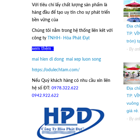
Với tiêu chí lấy
chất lượng sản phẩm
là
hàng đầu để tạo uy tín cho sự phát triển
bền vững của
Ô Dù Lệch Tâm.
Địa ch
Chúng tôi nằm trong hệ thống liên kêt với
TP. VĨ
công ty
TNHH- Hòa Phát Đạt
tròn) 
xem thêm :
- By
an
mai hien di dong
,
mai xep luon song
https://odulechtam.com/
Nếu Quý khách hàng có nhu cầu xin liên
Địa ch
hệ số ĐT:
0978.322.622
hoặc
TP. VĨ
09
42.922.622
vuông 
giá rẻ.
- By
an