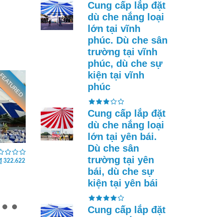
Cung cấp lắp đặt
dù che nắng loại
lớn tại vĩnh
phúc. Dù che sân
trường tại vĩnh
phúc, dù che sự
kiện tại vĩnh
FEATURED
FEATURED
phúc
Cung cấp lắp đặt
dù che nắng loại
lớn tại yên bái.
Dù che sân
Cung cấp lắp đặt dù che
Cung cấp lắp đ
nắng loại lớn tại vĩnh
nắng loại lớn t
trường tại yên
₫ 322.622
₫ 322.622
long. Dù che sân trường
quang. Dù che 
bái, dù che sự
tại vĩnh long, dù che sự
tại tuyên quang
kiện tại vĩnh long
sự kiện tại tuy
kiện tại yên bái
Cung cấp lắp đặt