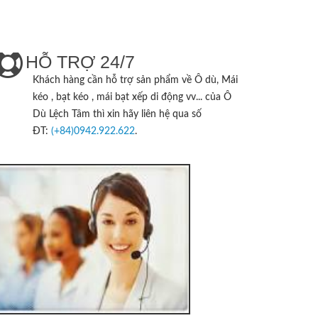
HỖ TRỢ 24/7
Khách hàng cần hỗ trợ sản phẩm về Ô dù, Mái
kéo , bạt kéo , mái bạt xếp di động vv... của
Ô
Dù Lệch Tâm
thì xin hãy liên hệ qua số
ĐT:
(+84)0942.922.622
.