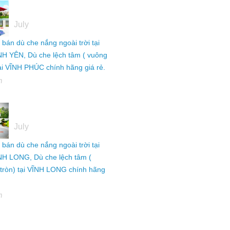
05
July
ỉ bán dù che nắng ngoài trời tại
NH YÊN, Dù che lệch tâm ( vuông
tại VĨNH PHÚC chính hãng giá rẻ.
h
05
July
ỉ bán dù che nắng ngoài trời tại
NH LONG, Dù che lệch tâm (
tròn) tại VĨNH LONG chính hãng
h