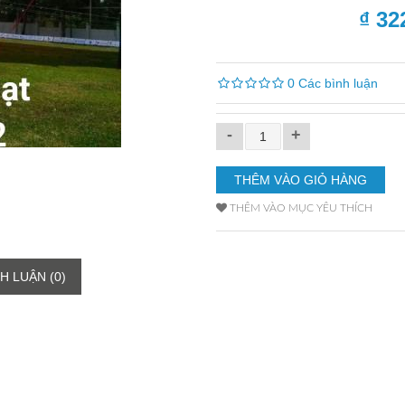
₫ 32
0 Các bình luận
-
+
THÊM VÀO MỤC YÊU THÍCH
H LUẬN (0)