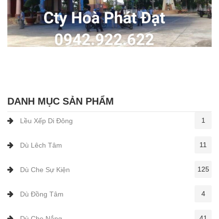
DANH MỤC SẢN PHẨM
1
Lều Xếp Di Đông
11
Dù Lêch Tâm
125
Dù Che Sự Kiện
4
Dù Đồng Tâm
41
Dù Che Nắng