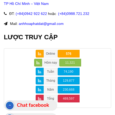
TP Hồ Chí Minh – Việt Nam
ĐT
:
(+84)09
42 922 622
hoặc
:
(+84)0988.721.232
Mail:
anhhoaphatdat@gmail.com
LƯỢC TRUY CẬP
Online
576
Hôm nay
11,321
Tuần
74,190
Tháng
129,877
Năm
230,668
Tổng
469,597
Chat facebook