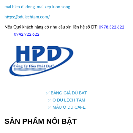
mai hien di dong
,
mai xep luon song
https://odulechtam.com/
Nếu Quý khách hàng có nhu cầu xin liên hệ số ĐT:
0978.322.622
hoặc
09
42.922.622
✅ BẢNG GIÁ DÙ BẠT
✅ Ô DÙ LỆCH TÂM
✅ MẪU Ô DÙ CAFE
SẢN PHẨM NỔI BẬT