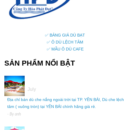
✅ BẢNG GIÁ DÙ BẠT
✅ Ô DÙ LỆCH TÂM
✅ MẪU Ô DÙ CAFE
SẢN PHẨM NỔI BẬT
05
July
Địa chỉ bán dù che nắng ngoài trời tại TP. YÊN BÁI, Dù che lệch
tâm ( vuông tròn) tại YÊN BÁI chính hãng giá rẻ.
- By
anh