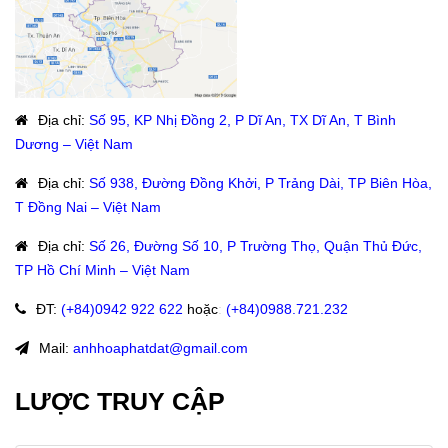
Địa chỉ
:
Số 95, KP Nhị Đồng 2, P Dĩ An, TX Dĩ An, T Bình
Dương – Việt Nam
Địa chỉ
:
Số 938, Đường Đồng Khởi, P Trảng Dài, TP Biên Hòa,
T Đồng Nai – Việt Nam
Địa chỉ
:
Số 26, Đường Số 10, P Trường Thọ, Quận Thủ Đức,
TP Hồ Chí Minh – Việt Nam
ĐT
:
(+84)09
42 922 622
hoặc
:
(+84)0988.721.232
Mail:
anhhoaphatdat@gmail.com
LƯỢC TRUY CẬP