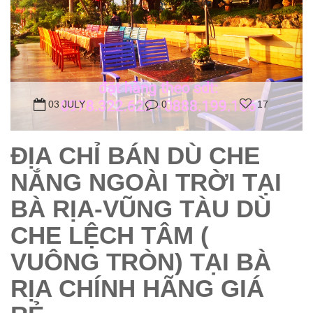
03 JULY
0
17
ĐỊA CHỈ BÁN DÙ CHE
NẮNG NGOÀI TRỜI TẠI
BÀ RỊA-VŨNG TÀU DÙ
CHE LỆCH TÂM (
VUÔNG TRÒN) TẠI BÀ
RỊA CHÍNH HÃNG GIÁ