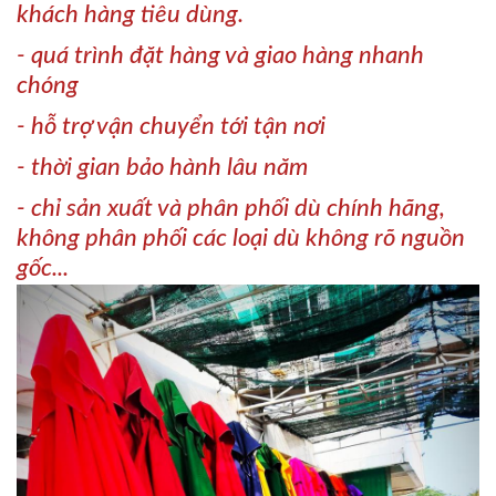
khách hàng tiêu dùng.
- quá trình đặt hàng và giao hàng nhanh
chóng
- hỗ trợ vận chuyển tới tận nơi
- thời gian bảo hành lâu năm
- chỉ sản xuất và phân phối dù chính hãng,
không phân phối các loại dù không rõ nguồn
gốc...