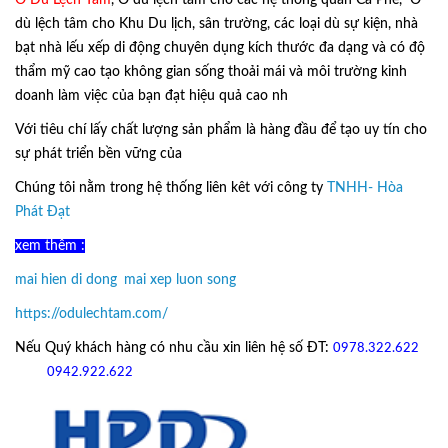
Ô Dù Lệch Tâm
, Ô dù lệch tâm cho các hệ thống quán Cà Phê, Ô
dù lệch tâm cho Khu Du lịch, sân trường, các loại dù sự kiện, nhà
bạt nhà lếu xếp di động chuyên dụng kích thước đa dạng và có độ
thẩm mỹ cao tạo không gian sống thoải mái và môi trường kinh
doanh làm việc của bạn đạt hiệu quả cao nh
Với tiêu chí lấy
chất lượng sản phẩm
là hàng đầu để tạo uy tín cho
sự phát triển bền vững của
Ô Dù Lệch Tâm.
Chúng tôi nằm trong hệ thống liên kêt với công ty
TNHH- Hòa
Phát Đạt
xem thêm :
mai hien di dong
,
mai xep luon song
https://odulechtam.com/
Nếu Quý khách hàng có nhu cầu xin liên hệ số ĐT:
0978.322.622
hoặc
09
42.922.622