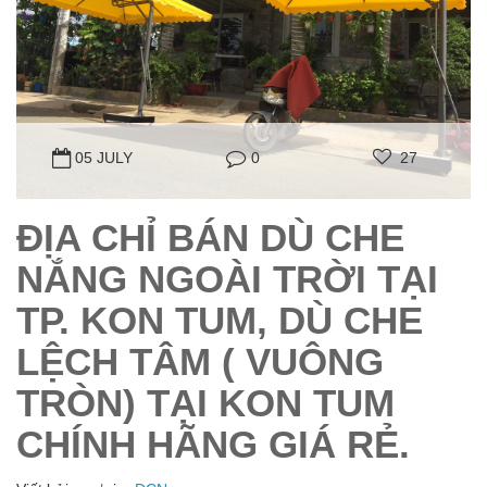
05 JULY
0
27
ĐỊA CHỈ BÁN DÙ CHE
NẮNG NGOÀI TRỜI TẠI
TP. KON TUM, DÙ CHE
LỆCH TÂM ( VUÔNG
TRÒN) TẠI KON TUM
CHÍNH HÃNG GIÁ RẺ.