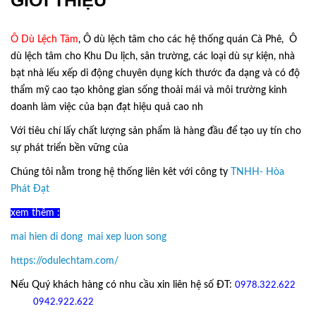
Ô Dù Lệch Tâm
, Ô dù lệch tâm cho các hệ thống quán Cà Phê, Ô
dù lệch tâm cho Khu Du lịch, sân trường, các loại dù sự kiện, nhà
bạt nhà lếu xếp di động chuyên dụng kích thước đa dạng và có độ
thẩm mỹ cao tạo không gian sống thoải mái và môi trường kinh
doanh làm việc của bạn đạt hiệu quả cao nh
Với tiêu chí lấy
chất lượng sản phẩm
là hàng đầu để tạo uy tín cho
sự phát triển bền vững của
Ô Dù Lệch Tâm.
Chúng tôi nằm trong hệ thống liên kêt với công ty
TNHH- Hòa
Phát Đạt
xem thêm :
mai hien di dong
,
mai xep luon song
https://odulechtam.com/
Nếu Quý khách hàng có nhu cầu xin liên hệ số ĐT:
0978.322.622
hoặc
09
42.922.622