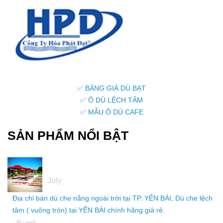
✅ BẢNG GIÁ DÙ BẠT
✅ Ô DÙ LỆCH TÂM
✅ MẪU Ô DÙ CAFE
SẢN PHẨM NỔI BẬT
05
July
Địa chỉ bán dù che nắng ngoài trời tại TP. YÊN BÁI, Dù che lệch
tâm ( vuông tròn) tại YÊN BÁI chính hãng giá rẻ.