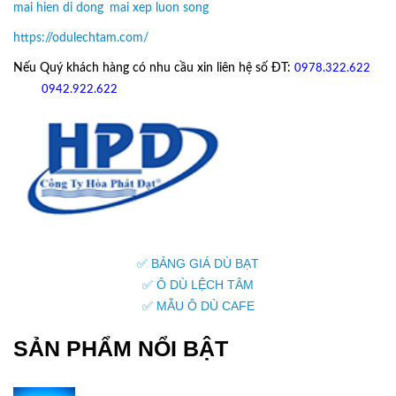
mai hien di dong
,
mai xep luon song
https://odulechtam.com/
Nếu Quý khách hàng có nhu cầu xin liên hệ số ĐT:
0978.322.622
hoặc
09
42.922.622
✅ BẢNG GIÁ DÙ BẠT
✅ Ô DÙ LỆCH TÂM
✅ MẪU Ô DÙ CAFE
SẢN PHẨM NỔI BẬT