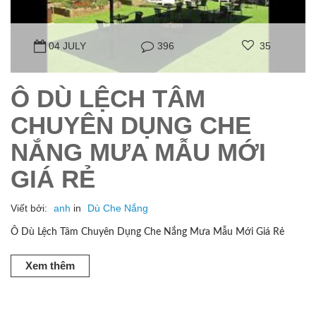
04 JULY
396
35
Ô DÙ LỆCH TÂM
CHUYÊN DỤNG CHE
NẮNG MƯA MẪU MỚI
GIÁ RẺ
Viết bởi:
anh
in
Dù Che Nắng
Ô Dù Lệch Tâm Chuyên Dụng Che Nắng Mưa Mẫu Mới Giá Rẻ
Xem thêm