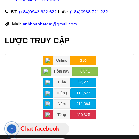
ĐT
:
(+84)09
42 922 622
hoặc
:
(+84)0988.721.232
Mail:
anhhoaphatdat@gmail.com
LƯỢC TRUY CẬP
Online
319
Hôm nay
6,841
Tuần
57,555
Tháng
111,627
Năm
211,384
Tổng
450,325
Chat facebook