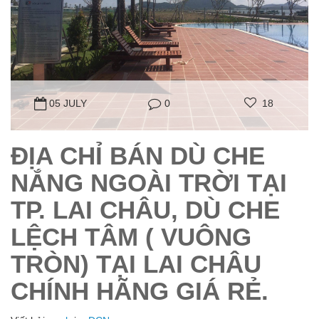
05 JULY
0
18
ĐỊA CHỈ BÁN DÙ CHE
NẮNG NGOÀI TRỜI TẠI
TP. LAI CHÂU, DÙ CHE
LỆCH TÂM ( VUÔNG
TRÒN) TẠI LAI CHÂU
CHÍNH HÃNG GIÁ RẺ.