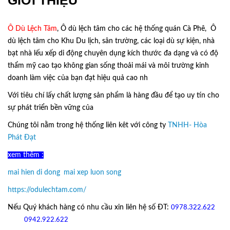
Ô Dù Lệch Tâm
, Ô dù lệch tâm cho các hệ thống quán Cà Phê, Ô
dù lệch tâm cho Khu Du lịch, sân trường, các loại dù sự kiện, nhà
bạt nhà lếu xếp di động chuyên dụng kích thước đa dạng và có độ
thẩm mỹ cao tạo không gian sống thoải mái và môi trường kinh
doanh làm việc của bạn đạt hiệu quả cao nh
Với tiêu chí lấy
chất lượng sản phẩm
là hàng đầu để tạo uy tín cho
sự phát triển bền vững của
Ô Dù Lệch Tâm.
Chúng tôi nằm trong hệ thống liên kêt với công ty
TNHH- Hòa
Phát Đạt
xem thêm :
mai hien di dong
,
mai xep luon song
https://odulechtam.com/
Nếu Quý khách hàng có nhu cầu xin liên hệ số ĐT:
0978.322.622
hoặc
09
42.922.622