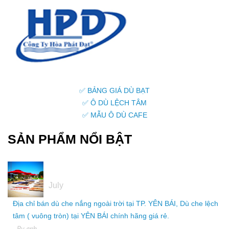
✅ BẢNG GIÁ DÙ BẠT
✅ Ô DÙ LỆCH TÂM
✅ MẪU Ô DÙ CAFE
SẢN PHẨM NỔI BẬT
05
July
Địa chỉ bán dù che nắng ngoài trời tại TP. YÊN BÁI, Dù che lệch
tâm ( vuông tròn) tại YÊN BÁI chính hãng giá rẻ.