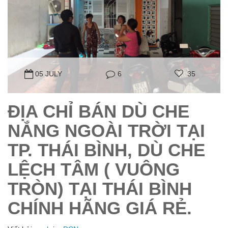
05 JULY
6
35
ĐỊA CHỈ BÁN DÙ CHE
NẮNG NGOÀI TRỜI TẠI
TP. THÁI BÌNH, DÙ CHE
LỆCH TÂM ( VUÔNG
TRÒN) TẠI THÁI BÌNH
CHÍNH HÃNG GIÁ RẺ.