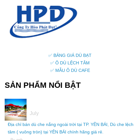
✅ BẢNG GIÁ DÙ BẠT
✅ Ô DÙ LỆCH TÂM
✅ MẪU Ô DÙ CAFE
SẢN PHẨM NỔI BẬT
05
July
Địa chỉ bán dù che nắng ngoài trời tại TP. YÊN BÁI, Dù che lệch
tâm ( vuông tròn) tại YÊN BÁI chính hãng giá rẻ.