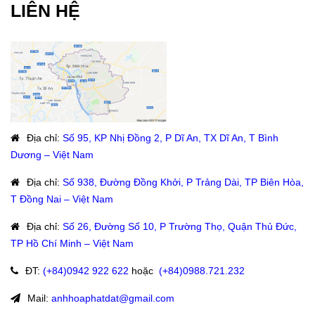
LIÊN HỆ
Địa chỉ
:
Số 95, KP Nhị Đồng 2, P Dĩ An, TX Dĩ An, T Bình
Dương – Việt Nam
Địa chỉ
:
Số 938, Đường Đồng Khởi, P Trảng Dài, TP Biên Hòa,
T Đồng Nai – Việt Nam
Địa chỉ
:
Số 26, Đường Số 10, P Trường Thọ, Quận Thủ Đức,
TP Hồ Chí Minh – Việt Nam
ĐT
:
(+84)09
42 922 622
hoặc
:
(+84)0988.721.232
Mail:
anhhoaphatdat@gmail.com