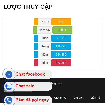
LƯỢC TRUY CẬP
Online
618
Hôm nay
1,994
Tuần
73,989
Tháng
130,648
Năm
234,459
Tổng
473,388
Chat facebook
© 2019 Bản quyền thuộc về hoaphatdatgroup
Chat zalo
Trang chủ
Giới thiệu
Bài Viết
Liên hệ
Bấm để gọi ngay