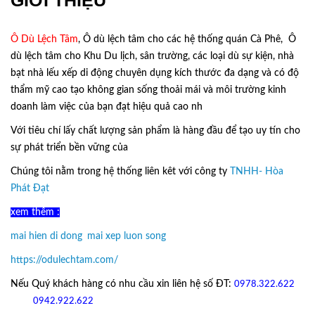
Ô Dù Lệch Tâm
, Ô dù lệch tâm cho các hệ thống quán Cà Phê, Ô
dù lệch tâm cho Khu Du lịch, sân trường, các loại dù sự kiện, nhà
bạt nhà lếu xếp di động chuyên dụng kích thước đa dạng và có độ
thẩm mỹ cao tạo không gian sống thoải mái và môi trường kinh
doanh làm việc của bạn đạt hiệu quả cao nh
Với tiêu chí lấy
chất lượng sản phẩm
là hàng đầu để tạo uy tín cho
sự phát triển bền vững của
Ô Dù Lệch Tâm.
Chúng tôi nằm trong hệ thống liên kêt với công ty
TNHH- Hòa
Phát Đạt
xem thêm :
mai hien di dong
,
mai xep luon song
https://odulechtam.com/
Nếu Quý khách hàng có nhu cầu xin liên hệ số ĐT:
0978.322.622
hoặc
09
42.922.622