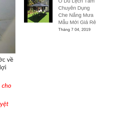
Ô Dù Lệch Tâm
Chuyên Dụng
Che Nắng Mưa
Mẫu Mới Giá Rẻ
Tháng 7 04, 2019
ớc về
lợi
p cho
uyệt