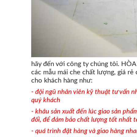
hãy đến với công ty chúng tôi. HÒ
các mẫu mái che chất lượng, giá rẻ c
cho khách hàng như:
- đội ngũ nhân viên kỹ thuật tư vấn n
quý khách
- khâu sản xuất đến lúc giao sản phẩ
đối, để đảm bảo chất lượng tốt nhất t
- quá trình đặt hàng và giao hàng nh