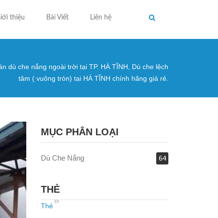
iới thiệu
Bài Viết
Liên hệ
án dù che nắng ngoài trời tại TP. HÀ TĨNH, Dù che lệch
ng ở đây
tâm ( vuông tròn) tại HÀ TĨNH chính hãng giá rẻ.
MỤC PHÂN LOẠI
Dù Che Nắng
64
THẺ
Thẻ