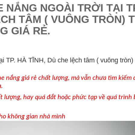
E NẮNG NGOÀI TRỜI TẠI T
ỆCH TÂM ( VUÔNG TRÒN) T
G GIÁ RẺ.
tại TP. HÀ TĨNH, Dù che lệch tâm ( vuông tròn) 
e nắng giá rẻ chất lượng, mà vẫn chưa tìm kiếm
.
 lượng, hay quá đắt hoặc phức tạp về quá trình
ho không gian nhà mình