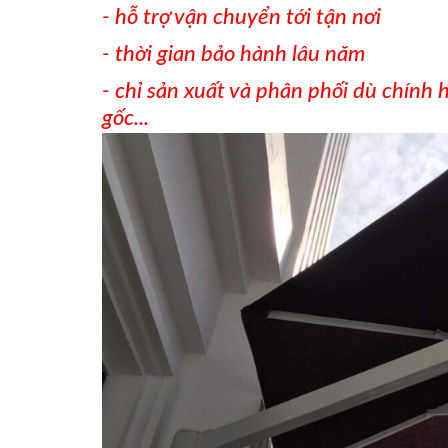
- hỗ trợ vận chuyển tới tận nơi
- thời gian bảo hành lâu năm
- chỉ sản xuất và phân phối dù chính
gốc...