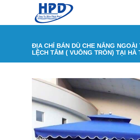
Nhảy đến nội dung
ĐỊA CHỈ BÁN DÙ CHE NẮNG NGOÀI T
LỆCH TÂM ( VUÔNG TRÒN) TẠI HÀ 