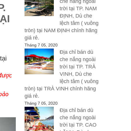
che nắng ngoài
P.
trời tại TP. NAM
ĐỊNH, Dù che
ẠI
lệch tâm ( vuông
tròn) tại NAM ĐỊNH chính hãng
giá rẻ.
Tháng 7 05, 2020
Địa chỉ bán dù
tại
che nắng ngoài
trời tại TP. TRÀ
VINH, Dù che
 được
lệch tâm ( vuông
tròn) tại TRÀ VINH chính hãng
 bảo
giá rẻ.
Tháng 7 05, 2020
Địa chỉ bán dù
che nắng ngoài
trời tại TP. CAO