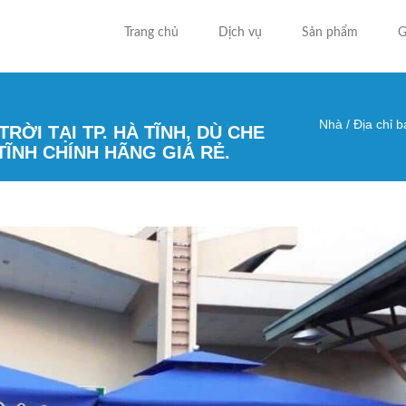
Trang chủ
Dịch vụ
Sản phẩm
G
Nhà
/
Địa chỉ b
RỜI TẠI TP. HÀ TĨNH, DÙ CHE
Bạn đa
TĨNH CHÍNH HÃNG GIÁ RẺ.