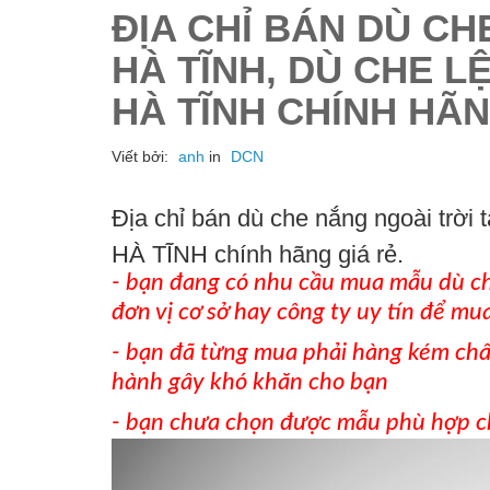
ĐỊA CHỈ BÁN DÙ CH
HÀ TĨNH, DÙ CHE L
HÀ TĨNH CHÍNH HÃN
Viết bởi:
anh
in
DCN
Địa chỉ bán dù che nắng ngoài trời 
HÀ TĨNH chính hãng giá rẻ.
- bạn đang có nhu cầu mua mẫu dù ch
đơn vị cơ sở hay công ty uy tín để mua
- bạn đã từng mua phải hàng kém chất
hành gây khó khăn cho bạn
- bạn chưa chọn được mẫu phù hợp c