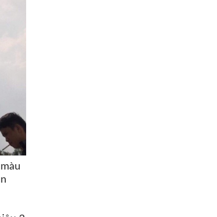
u màu
ọn