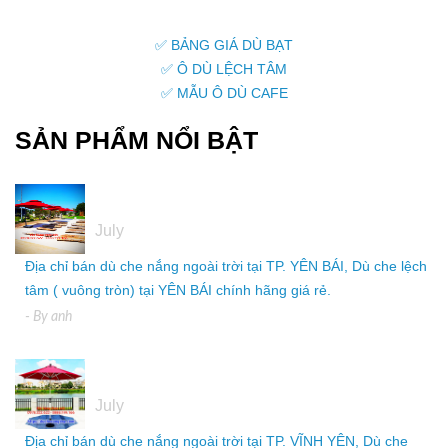
✅ BẢNG GIÁ DÙ BẠT
✅ Ô DÙ LỆCH TÂM
✅ MẪU Ô DÙ CAFE
SẢN PHẨM NỔI BẬT
05
July
Địa chỉ bán dù che nắng ngoài trời tại TP. YÊN BÁI, Dù che lệch
tâm ( vuông tròn) tại YÊN BÁI chính hãng giá rẻ.
- By
anh
05
July
Địa chỉ bán dù che nắng ngoài trời tại TP. VĨNH YÊN, Dù che