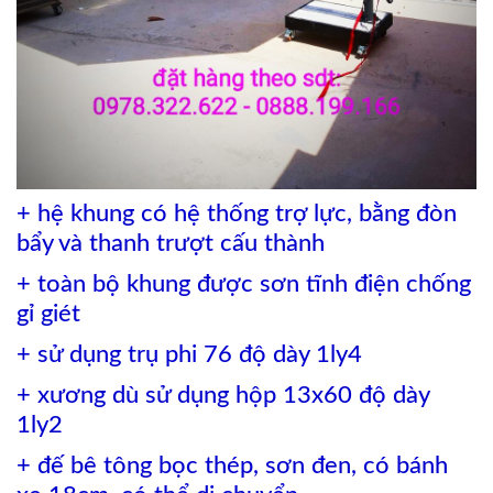
+ hệ khung có hệ thống trợ lực, bằng đòn
bẩy và thanh trượt cấu thành
+ toàn bộ khung được sơn tĩnh điện chống
gỉ giét
+ sử dụng trụ phi 76 độ dày 1ly4
+ xương dù sử dụng hộp 13x60 độ dày
1ly2
+ đế bê tông bọc thép, sơn đen, có bánh