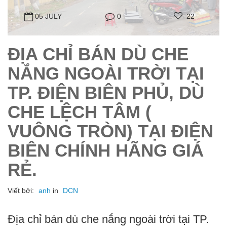
05 JULY
0
22
ĐỊA CHỈ BÁN DÙ CHE
NẮNG NGOÀI TRỜI TẠI
TP. ĐIỆN BIÊN PHỦ, DÙ
CHE LỆCH TÂM (
VUÔNG TRÒN) TẠI ĐIỆN
BIÊN CHÍNH HÃNG GIÁ
RẺ.
Viết bởi:
anh
in
DCN
Địa chỉ bán dù che nắng ngoài trời tại TP.