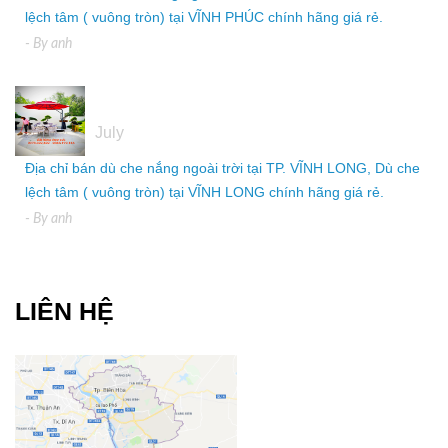
lệch tâm ( vuông tròn) tại VĨNH PHÚC chính hãng giá rẻ.
- By
anh
05
July
Địa chỉ bán dù che nắng ngoài trời tại TP. VĨNH LONG, Dù che
lệch tâm ( vuông tròn) tại VĨNH LONG chính hãng giá rẻ.
- By
anh
LIÊN HỆ