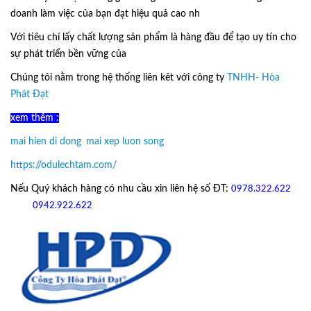
doanh làm việc của bạn đạt hiệu quả cao nh
Với tiêu chí lấy
chất lượng sản phẩm
là hàng đầu để tạo uy tín cho
sự phát triển bền vững của
Ô Dù Lệch Tâm.
Chúng tôi nằm trong hệ thống liên kêt với công ty
TNHH- Hòa
Phát Đạt
xem thêm :
mai hien di dong
,
mai xep luon song
https://odulechtam.com/
Nếu Quý khách hàng có nhu cầu xin liên hệ số ĐT:
0978.322.622
hoặc
09
42.922.622