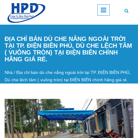
Nhảy đến nội dung
ĐỊA CHỈ BÁN DÙ CHE NẮNG NGOÀI TRỜI
TẠI TP. ĐIỆN BIÊN PHỦ, DÙ CHE LỆCH TÂM
( VUÔNG TRÒN) TẠI ĐIỆN BIÊN CHÍNH
HÃNG GIÁ RẺ.
Nhà
/
Địa chỉ bán dù che nắng ngoài trời tại TP. ĐIỆN BIÊN PHỦ,
Bạn đang ở đây
Dù che lệch tâm ( vuông tròn) tại ĐIỆN BIÊN chính hãng giá rẻ.