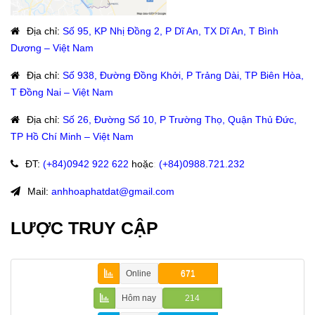
Địa chỉ
:
Số 95, KP Nhị Đồng 2, P Dĩ An, TX Dĩ An, T Bình
Dương – Việt Nam
Địa chỉ
:
Số 938, Đường Đồng Khởi, P Trảng Dài, TP Biên Hòa,
T Đồng Nai – Việt Nam
Địa chỉ
:
Số 26, Đường Số 10, P Trường Thọ, Quận Thủ Đức,
TP Hồ Chí Minh – Việt Nam
ĐT
:
(+84)09
42 922 622
hoặc
:
(+84)0988.721.232
Mail:
anhhoaphatdat@gmail.com
LƯỢC TRUY CẬP
Online
671
Hôm nay
214