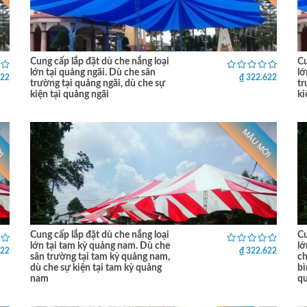
Cung cấp lắp đặt dù che nắng loại
Cu
lớn tại quảng ngãi. Dù che sân
lớ
622
₫ 322.622
trường tại quảng ngãi, dù che sự
tr
kiện tại quảng ngãi
ki
ỚI
MẪU MỚI
Cung cấp lắp đặt dù che nắng loại
Cu
lớn tại tam kỳ quảng nam. Dù che
lớ
622
₫ 322.622
sân trường tại tam kỳ quảng nam,
ch
dù che sự kiện tại tam kỳ quảng
bì
nam
qu