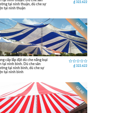
n tại ninh thuận. Dù che sân
₫ 322.622
ường tại ninh thuận, dù che sự
ện tại ninh thuận
GIÁ RẺ
ng cấp lắp đặt dù che nắng loại
n tại ninh bình. Dù che sân
₫ 322.622
ường tại ninh bình, dù che sự
ện tại ninh bình
GIÁ RẺ