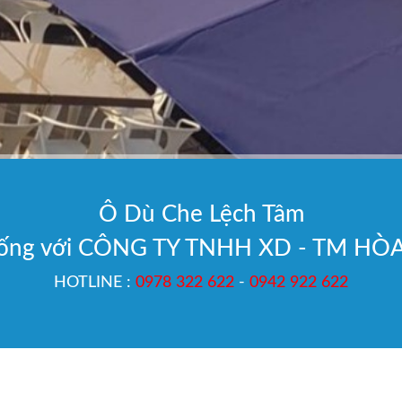
Ô Dù Che Lệch Tâm
hống với CÔNG TY TNHH XD - TM HÒ
HOTLINE :
0978 322 622
-
0942 922 622