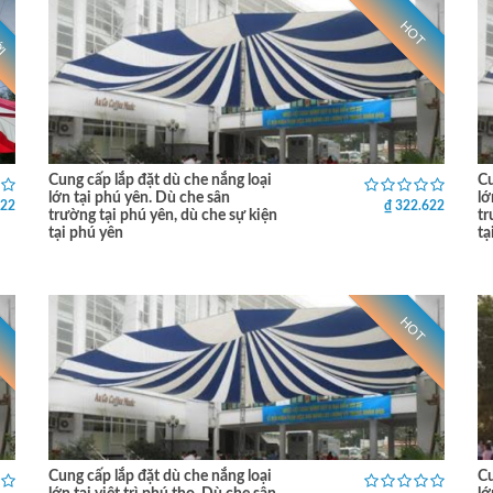
ỚI
HOT
Cung cấp lắp đặt dù che nắng loại
Cu
lớn tại phú yên. Dù che sân
lớ
622
₫ 322.622
trường tại phú yên, dù che sự kiện
tr
tại phú yên
tạ
HOT
Cung cấp lắp đặt dù che nắng loại
Cu