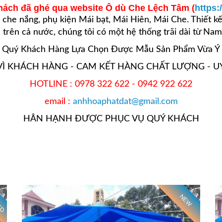
ách đã ghé qua website Ô dù Che Lệch Tâm (
https:
 che nắng
, phụ kiện
Mái bạt, Mái Hiên, Mái Che
. Thiết k
n
trên cả nước, chúng tôi có một hệ thống trãi dài từ Nam
 Quý Khách Hàng Lựa Chọn Được Mẫu Sản Phẩm Vừa Ý 
VÌ KHÁCH HÀNG - CAM KẾT HÀNG CHẤT LƯỢNG - UY 
HOTLINE : 0978 322 622 - 0942 922 622
email :
anhhoaphatdat@gmail.com
HÂN HẠNH ĐƯỢC PHỤC VỤ QUÝ KHÁCH
ED
NEW