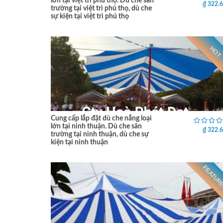
lớn tại việt trì phú thọ. Dù che sân
₫ 322.
trường tại việt trì phú thọ, dù che
sự kiện tại việt trì phú thọ
HOT
Cung cấp lắp đặt dù che nắng loại
lớn tại ninh thuận. Dù che sân
₫ 322.
trường tại ninh thuận, dù che sự
kiện tại ninh thuận
FEATUR