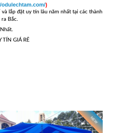
//odulechtam.com/
)
ế và lắp đặt uy tín lâu năm nhất tại các
thành
 ra Bắc.
Nhất.
TÍN GIÁ RẺ
NEW