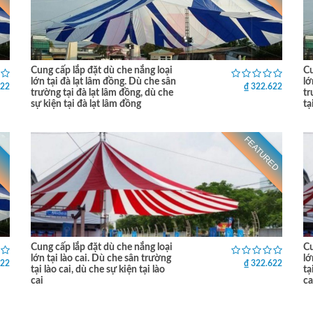
Cung cấp lắp đặt dù che nắng loại
Cu
lớn tại đà lạt lâm đồng. Dù che sân
lớ
622
₫ 322.622
trường tại đà lạt lâm đồng, dù che
tr
sự kiện tại đà lạt lâm đồng
tạ
FEATURED
Cung cấp lắp đặt dù che nắng loại
Cu
lớn tại lào cai. Dù che sân trường
lớ
622
₫ 322.622
tại lào cai, dù che sự kiện tại lào
tạ
cai
ca