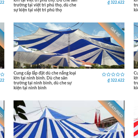
lớn tại việt trì phú thọ. Dù che sân
lớ
622
₫ 322.622
trường tại việt trì phú thọ, dù che
tr
sự kiện tại việt trì phú thọ
ki
GIÁ RẺ
Cung cấp lắp đặt dù che nắng loại
Cu
lớn tại ninh bình. Dù che sân
lớ
622
₫ 322.622
trường tại ninh bình, dù che sự
tr
kiện tại ninh bình
ki
ED
FEATURED