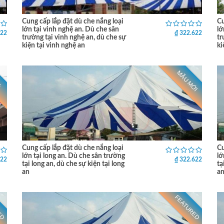
Cung cấp lắp đặt dù che nắng loại
Cu
lớn tại vinh nghệ an. Dù che sân
lớ
622
₫ 322.622
trường tại vinh nghệ an, dù che sự
tr
kiện tại vinh nghệ an
ki
MẪU MỚI
Ẻ
Cung cấp lắp đặt dù che nắng loại
Cu
lớn tại long an. Dù che sân trường
lớ
622
₫ 322.622
tại long an, dù che sự kiện tại long
tạ
an
a
ED
FEATURED