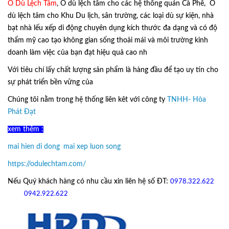
Ô Dù Lệch Tâm
, Ô dù lệch tâm cho các hệ thống quán Cà Phê, Ô
dù lệch tâm cho Khu Du lịch, sân trường, các loại dù sự kiện, nhà
bạt nhà lếu xếp di động chuyên dụng kích thước đa dạng và có độ
thẩm mỹ cao tạo không gian sống thoải mái và môi trường kinh
doanh làm việc của bạn đạt hiệu quả cao nh
Với tiêu chí lấy
chất lượng sản phẩm
là hàng đầu để tạo uy tín cho
sự phát triển bền vững của
Ô Dù Lệch Tâm.
Chúng tôi nằm trong hệ thống liên kêt với công ty
TNHH- Hòa
Phát Đạt
xem thêm :
mai hien di dong
,
mai xep luon song
https://odulechtam.com/
Nếu Quý khách hàng có nhu cầu xin liên hệ số ĐT:
0978.322.622
hoặc
09
42.922.622