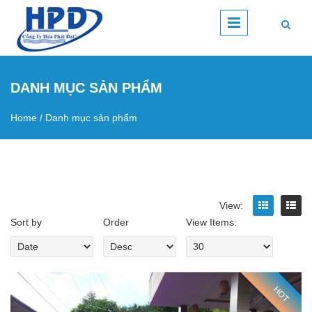
Skip to main content
DANH MỤC SẢN PHẨM
Home
/
Danh mục sản phẩm
You are here
View:
Sort by
Order
View Items:
HOT