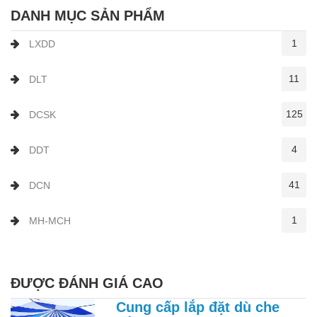
DANH MỤC SẢN PHẨM
1
LXDD
11
DLT
125
DCSK
4
DDT
41
DCN
1
MH-MCH
ĐƯỢC ĐÁNH GIÁ CAO
Cung cấp lắp đặt dù che