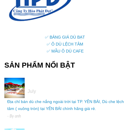
✅ BẢNG GIÁ DÙ BẠT
✅ Ô DÙ LỆCH TÂM
✅ MẪU Ô DÙ CAFE
SẢN PHẨM NỔI BẬT
05
July
Địa chỉ bán dù che nắng ngoài trời tại TP. YÊN BÁI, Dù che lệch
tâm ( vuông tròn) tại YÊN BÁI chính hãng giá rẻ.
- By
anh