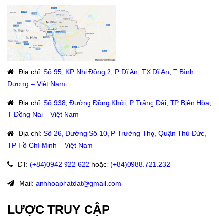
Địa chỉ
:
Số 95, KP Nhị Đồng 2, P Dĩ An, TX Dĩ An, T Bình
Dương – Việt Nam
Địa chỉ
:
Số 938, Đường Đồng Khởi, P Trảng Dài, TP Biên Hòa,
T Đồng Nai – Việt Nam
Địa chỉ
:
Số 26, Đường Số 10, P Trường Thọ, Quận Thủ Đức,
TP Hồ Chí Minh – Việt Nam
ĐT
:
(+84)09
42 922 622
hoặc
:
(+84)0988.721.232
Mail:
anhhoaphatdat@gmail.com
LƯỢC TRUY CẬP