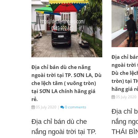
Địa chỉ bá
ngoài trời 
Địa chỉ bán dù che nắng
Dù che lệc
ngoài trời tại TP. SƠN LA, Dù
tròn) tại 
che lệch tâm ( vuông tròn)
hãng giá r
tại SƠN LA chính hãng giá
05 July 2020
rẻ.
05 July 2020
|
0 comments
Địa chỉ 
Địa chỉ bán dù che
nắng ngoà
nắng ngoài trời tại TP.
THÁI BÌ