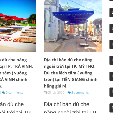
n dù che nắng
Địa chỉ bán dù che nắng
tại TP. TRÀ VINH,
ngoài trời tại TP. MỸ THO,
h tâm ( vuông
Dù che lệch tâm ( vuông
TRÀ VINH chính
tròn) tại TIỀN GIANG chính
ẻ.
hãng giá rẻ.
|
0 comments
05 July 2020
|
2 comments
bán dù che
Địa chỉ bán dù che
i trời tại TP.
nắng ngoài trời tại TP.