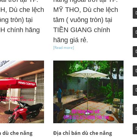
H, Dù che lệch
MỸ THO, Dù che lệch
ng tròn) tại
tâm ( vuông tròn) tại
H chính hãng
TIỀN GIANG chính
hãng giá rẻ.
[Read more]
n dù che nắng
Địa chỉ bán dù che nắng