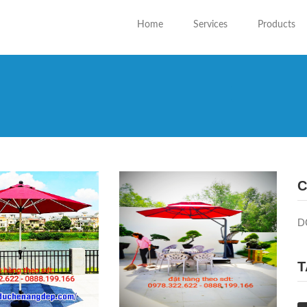
Home
Services
Products
You are
C
D
T