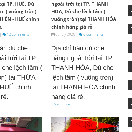
tại TP. HUẾ, Dù
ngoài trời tại TP. THANH
âm ( vuông tròn)
HÓA, Dù che lệch tâm (
HIÊN - HUẾ chính
vuông tròn) tại THANH HÓA
ẻ.
chính hãng giá rẻ.
|
12 comments
05 July 2020
|
0 comments
bán dù che
Địa chỉ bán dù che
i trời tại TP.
nắng ngoài trời tại TP.
che lệch tâm (
THANH HÓA, Dù che
òn) tại THỪA
lệch tâm ( vuông tròn)
 HUẾ chính
tại THANH HÓA chính
rẻ.
hãng giá rẻ.
[Read more]