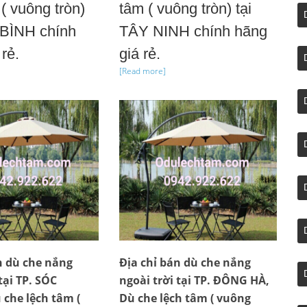
( vuông tròn)
tâm ( vuông tròn) tại
 BÌNH chính
TÂY NINH chính hãng
rẻ.
giá rẻ.
[Read more]
n dù che nắng
Địa chỉ bán dù che nắng
tại TP. SÓC
ngoài trời tại TP. ĐÔNG HÀ,
che lệch tâm (
Dù che lệch tâm ( vuông