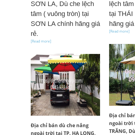
SƠN LA, Dù che lệch
lệch tâm 
tâm ( vuông tròn) tại
tại THÁI
SƠN LA chính hãng giá
hãng giá 
[Read more]
rẻ.
[Read more]
Địa chỉ bá
ngoài trời 
Địa chỉ bán dù che nắng
TRĂNG, Dù 
ngoài trời tại TP. HẠ LONG,