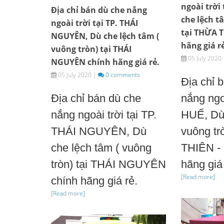
ngoài trời 
Địa chỉ bán dù che nắng
che lệch t
ngoài trời tại TP. THÁI
tại THỪA T
NGUYÊN, Dù che lệch tâm (
hãng giá r
vuông tròn) tại THÁI
05 July 2020
NGUYÊN chính hãng giá rẻ.
05 July 2020
|
0 comments
Địa chỉ 
Địa chỉ bán dù che
nắng ngoà
nắng ngoài trời tại TP.
HUẾ, Dù 
THÁI NGUYÊN, Dù
vuông tr
che lệch tâm ( vuông
THIÊN -
tròn) tại THÁI NGUYÊN
hãng giá 
[Read more]
chính hãng giá rẻ.
[Read more]