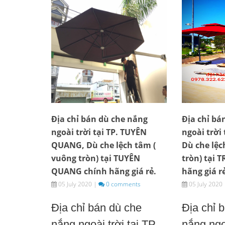
Địa chỉ bán dù che nắng
Địa chỉ bá
ngoài trời tại TP. TUYÊN
ngoài trời 
QUANG, Dù che lệch tâm (
Dù che lệc
vuông tròn) tại TUYÊN
tròn) tại 
QUANG chính hãng giá rẻ.
hãng giá r
05 July 2020
|
0 comments
05 July 2020
Địa chỉ bán dù che
Địa chỉ 
nắng ngoài trời tại TP.
nắng ngoà