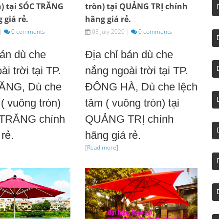
n) tại SÓC TRĂNG
tròn) tại QUẢNG TRỊ chính
 giá rẻ.
hãng giá rẻ.
|
0 comments
05 July 2020
|
0 comments
bán dù che
Địa chỉ bán dù che
i trời tại TP.
nắng ngoài trời tại TP.
ĂNG, Dù che
ĐÔNG HÀ, Dù che lệch
( vuông tròn)
tâm ( vuông tròn) tại
 TRĂNG chính
QUẢNG TRỊ chính
rẻ.
hãng giá rẻ.
[Read more]