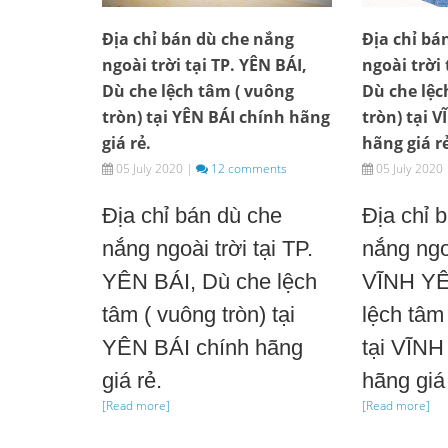
Địa chỉ bán dù che nắng
Địa chỉ bá
ngoài trời tại TP. YÊN BÁI,
ngoài trời 
Dù che lệch tâm ( vuông
Dù che lệc
tròn) tại YÊN BÁI chính hãng
tròn) tại 
giá rẻ.
hãng giá r
05 July 2020
|
12 comments
05 July 2020
Địa chỉ bán dù che
Địa chỉ 
nắng ngoài trời tại TP.
nắng ngoà
YÊN BÁI, Dù che lệch
VĨNH YÊ
tâm ( vuông tròn) tại
lệch tâm 
YÊN BÁI chính hãng
tại VĨN
giá rẻ.
hãng giá 
[Read more]
[Read more]