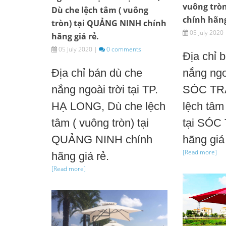
vuông trò
Dù che lệch tâm ( vuông
chính hãng
tròn) tại QUẢNG NINH chính
05 July 2020
hãng giá rẻ.
05 July 2020
|
0 comments
Địa chỉ 
Địa chỉ bán dù che
nắng ngoà
nắng ngoài trời tại TP.
SÓC TR
HẠ LONG, Dù che lệch
lệch tâm 
tâm ( vuông tròn) tại
tại SÓC
QUẢNG NINH chính
hãng giá 
[Read more]
hãng giá rẻ.
[Read more]