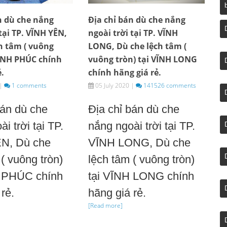
n dù che nắng
Địa chỉ bán dù che nắng
tại TP. VĨNH YÊN,
ngoài trời tại TP. VĨNH
h tâm ( vuông
LONG, Dù che lệch tâm (
VĨNH PHÚC chính
vuông tròn) tại VĨNH LONG
ẻ.
chính hãng giá rẻ.
|
1 comments
05 July 2020
|
141526 comments
bán dù che
Địa chỉ bán dù che
i trời tại TP.
nắng ngoài trời tại TP.
N, Dù che
VĨNH LONG, Dù che
( vuông tròn)
lệch tâm ( vuông tròn)
H PHÚC chính
tại VĨNH LONG chính
rẻ.
hãng giá rẻ.
[Read more]