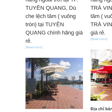
TUYÊN QUANG, Dù
TRÀ VIN
che lệch tâm ( vuông
tâm ( vuô
tròn) tại TUYÊN
TRÀ VIN
QUANG chính hãng giá
giá rẻ.
[Read more]
rẻ.
[Read more]
Địa chỉ bá