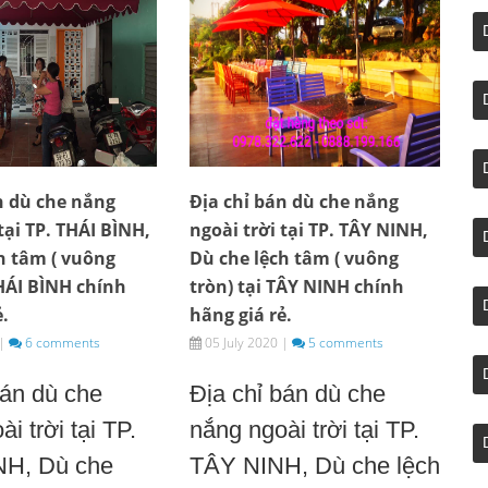
n dù che nắng
Địa chỉ bán dù che nắng
tại TP. THÁI BÌNH,
ngoài trời tại TP. TÂY NINH,
h tâm ( vuông
Dù che lệch tâm ( vuông
THÁI BÌNH chính
tròn) tại TÂY NINH chính
ẻ.
hãng giá rẻ.
|
6 comments
05 July 2020
|
5 comments
bán dù che
Địa chỉ bán dù che
i trời tại TP.
nắng ngoài trời tại TP.
NH, Dù che
TÂY NINH, Dù che lệch