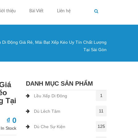
iới thiệu
Bài Viết
Liên hệ
 Di Động Giá Rẻ, Mái Bạt Xếp Kéo Uy Tín Chất Lượng
ng ở đây
Tại Sài Gòn
DANH MỤC SẢN PHẨM
Giá
éo
1
Lều Xếp Di Đông
g Tại
11
Dù Lêch Tâm
₫ 0
125
Dù Che Sự Kiện
In Stock