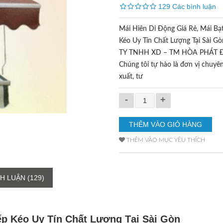
129 Các bình luận
Mái Hiên Di Động Giá Rẻ, Mái Bạ
Kéo Uy Tín Chất Lượng Tại Sài 
TY TNHH XD – TM HÒA PHÁT 
Chúng tôi tự hào là đơn vị chuyê
xuất, tư
-
+
THÊM VÀO MỤC YÊU THÍCH
H LUẬN (129)
ếp Kéo Uy Tín Chất Lượng Tại Sài Gòn