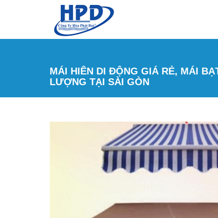
Nhảy đến nội dung
MÁI HIÊN DI ĐỘNG GIÁ RẺ, MÁI BẠ
LƯỢNG TẠI SÀI GÒN