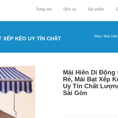
Trang chủ
Dịch vụ
Sản phẩm
G
Nhà
/
Mái Hiên
T XẾP KÉO UY TÍN CHẤT
Bạn đa
Mái Hiên Di Động 
Rẻ, Mái Bạt Xếp K
Uy Tín Chất Lượn
Sài Gòn