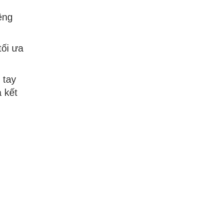
êng
ối ưa
 tay
 kết