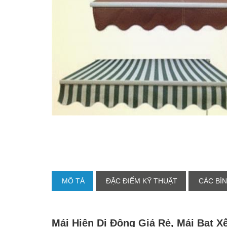
MÔ TẢ
ĐẶC ĐIỂM KỸ THUẬT
CÁC BÌN
Mái Hiên Di Động Giá Rẻ, Mái Bạt X