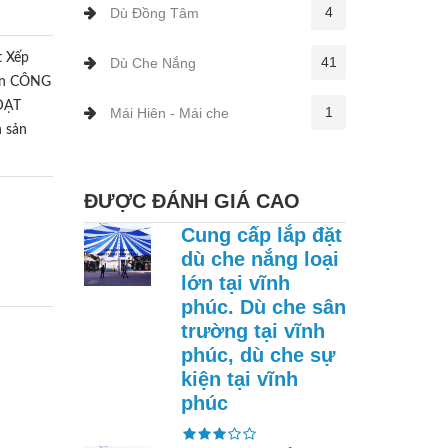
4
Dù Đồng Tâm
t Xếp
41
Dù Che Nắng
Gòn CÔNG
ĐẠT
1
Mái Hiên - Mái che
n sản
ĐƯỢC ĐÁNH GIÁ CAO
Cung cấp lắp đặt
dù che nắng loại
lớn tại vĩnh
phúc. Dù che sân
trường tại vĩnh
phúc, dù che sự
kiện tại vĩnh
phúc