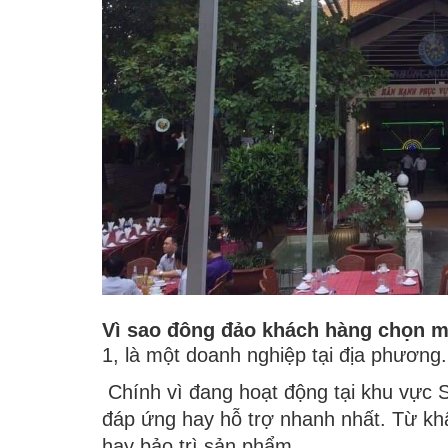
Vì sao đông đảo khách hàng chọn m
1, là một doanh nghiệp tại địa phương.
Chính vì đang hoạt động tại khu vực S
đáp ứng hay hỗ trợ nhanh nhất. Từ khâ
hay bảo trì sản phẩm.