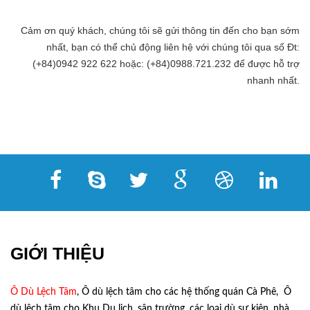
Cảm ơn quý khách, chúng tôi sẽ gửi thông tin đến cho bạn sớm
nhất, bạn có thể chủ động liên hệ với chúng tôi qua số Đt:
(+84)0942 922 622 hoặc: (+84)0988.721.232 để được hỗ trợ
nhanh nhất.
GIỚI THIỆU
Ô Dù Lệch Tâm
, Ô dù lệch tâm cho các hệ thống quán Cà Phê, Ô
dù lệch tâm cho Khu Du lịch, sân trường, các loại dù sự kiện, nhà