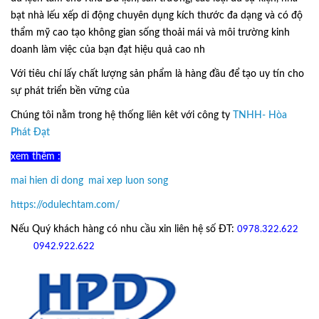
bạt nhà lếu xếp di động chuyên dụng kích thước đa dạng và có độ
thẩm mỹ cao tạo không gian sống thoải mái và môi trường kinh
doanh làm việc của bạn đạt hiệu quả cao nh
Với tiêu chí lấy
chất lượng sản phẩm
là hàng đầu để tạo uy tín cho
sự phát triển bền vững của
Ô Dù Lệch Tâm.
Chúng tôi nằm trong hệ thống liên kêt với công ty
TNHH- Hòa
Phát Đạt
xem thêm :
mai hien di dong
,
mai xep luon song
https://odulechtam.com/
Nếu Quý khách hàng có nhu cầu xin liên hệ số ĐT:
0978.322.622
hoặc
09
42.922.622