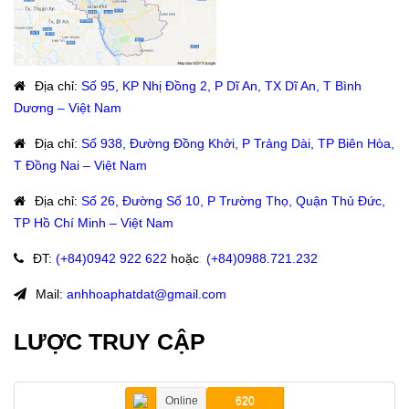
Địa chỉ
:
Số 95, KP Nhị Đồng 2, P Dĩ An, TX Dĩ An, T Bình
Dương – Việt Nam
Địa chỉ
:
Số 938, Đường Đồng Khởi, P Trảng Dài, TP Biên Hòa,
T Đồng Nai – Việt Nam
Địa chỉ
:
Số 26, Đường Số 10, P Trường Thọ, Quận Thủ Đức,
TP Hồ Chí Minh – Việt Nam
ĐT
:
(+84)09
42 922 622
hoặc
:
(+84)0988.721.232
Mail:
anhhoaphatdat@gmail.com
LƯỢC TRUY CẬP
Online
620