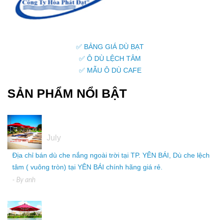
✅ BẢNG GIÁ DÙ BẠT
✅ Ô DÙ LỆCH TÂM
✅ MẪU Ô DÙ CAFE
SẢN PHẨM NỔI BẬT
05
July
Địa chỉ bán dù che nắng ngoài trời tại TP. YÊN BÁI, Dù che lệch
tâm ( vuông tròn) tại YÊN BÁI chính hãng giá rẻ.
- By
anh
05