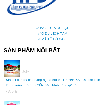
✅ BẢNG GIÁ DÙ BẠT
✅ Ô DÙ LỆCH TÂM
✅ MẪU Ô DÙ CAFE
SẢN PHẨM NỔI BẬT
05
July
Địa chỉ bán dù che nắng ngoài trời tại TP. YÊN BÁI, Dù che lệch
tâm ( vuông tròn) tại YÊN BÁI chính hãng giá rẻ.
- By
anh