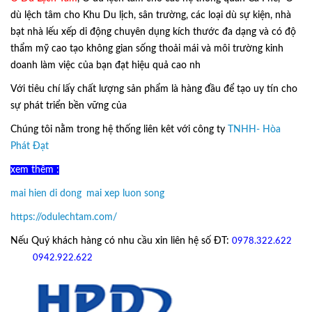
dù lệch tâm cho Khu Du lịch, sân trường, các loại dù sự kiện, nhà
bạt nhà lếu xếp di động chuyên dụng kích thước đa dạng và có độ
thẩm mỹ cao tạo không gian sống thoải mái và môi trường kinh
doanh làm việc của bạn đạt hiệu quả cao nh
Với tiêu chí lấy
chất lượng sản phẩm
là hàng đầu để tạo uy tín cho
sự phát triển bền vững của
Ô Dù Lệch Tâm.
Chúng tôi nằm trong hệ thống liên kêt với công ty
TNHH- Hòa
Phát Đạt
xem thêm :
mai hien di dong
,
mai xep luon song
https://odulechtam.com/
Nếu Quý khách hàng có nhu cầu xin liên hệ số ĐT:
0978.322.622
hoặc
09
42.922.622