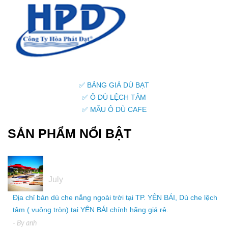
✅ BẢNG GIÁ DÙ BẠT
✅ Ô DÙ LỆCH TÂM
✅ MẪU Ô DÙ CAFE
SẢN PHẨM NỔI BẬT
05
July
Địa chỉ bán dù che nắng ngoài trời tại TP. YÊN BÁI, Dù che lệch
tâm ( vuông tròn) tại YÊN BÁI chính hãng giá rẻ.
- By
anh