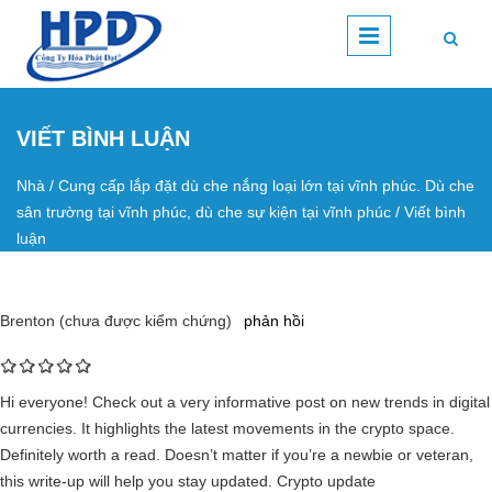
Nhảy đến nội dung
VIẾT BÌNH LUẬN
Nhà
/
Cung cấp lắp đặt dù che nắng loại lớn tại vĩnh phúc. Dù che
Bạn đang ở đây
sân trường tại vĩnh phúc, dù che sự kiện tại vĩnh phúc
/
Viết bình
luận
Brenton (chưa được kiểm chứng)
phản hồi
Hi everyone! Check out a very informative post on new trends in digital
currencies. It highlights the latest movements in the crypto space.
Definitely worth a read. Doesn’t matter if you’re a newbie or veteran,
this write-up will help you stay updated. Crypto update