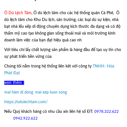
Ô Dù Lệch Tâm
, Ô dù lệch tâm cho các hệ thống quán Cà Phê, Ô
dù lệch tâm cho Khu Du lịch, sân trường, các loại dù sự kiện, nhà
bạt nhà lếu xếp di động chuyên dụng kích thước đa dạng và có độ
thẩm mỹ cao tạo không gian sống thoải mái và môi trường kinh
doanh làm việc của bạn đạt hiệu quả cao nh
Với tiêu chí lấy
chất lượng sản phẩm
là hàng đầu để tạo uy tín cho
sự phát triển bền vững của
Ô Dù Lệch Tâm.
Chúng tôi nằm trong hệ thống liên kêt với công ty
TNHH- Hòa
Phát Đạt
xem thêm :
mai hien di dong
,
mai xep luon song
https://odulechtam.com/
Nếu Quý khách hàng có nhu cầu xin liên hệ số ĐT:
0978.322.622
hoặc
09
42.922.622