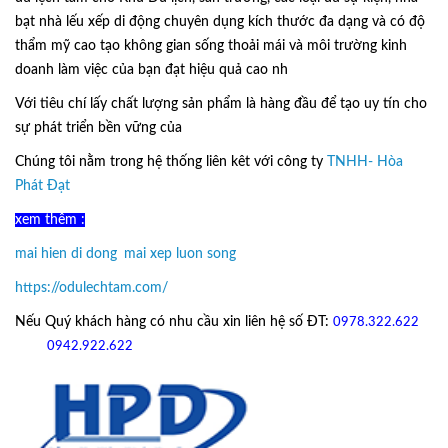
bạt nhà lếu xếp di động chuyên dụng kích thước đa dạng và có độ
thẩm mỹ cao tạo không gian sống thoải mái và môi trường kinh
doanh làm việc của bạn đạt hiệu quả cao nh
Với tiêu chí lấy
chất lượng sản phẩm
là hàng đầu để tạo uy tín cho
sự phát triển bền vững của
Ô Dù Lệch Tâm.
Chúng tôi nằm trong hệ thống liên kêt với công ty
TNHH- Hòa
Phát Đạt
xem thêm :
mai hien di dong
,
mai xep luon song
https://odulechtam.com/
Nếu Quý khách hàng có nhu cầu xin liên hệ số ĐT:
0978.322.622
hoặc
09
42.922.622