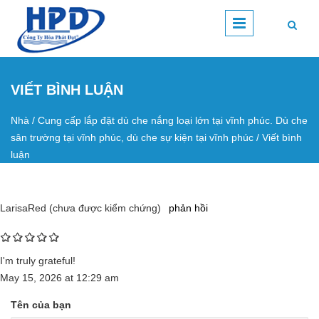
Nhảy đến nội dung
VIẾT BÌNH LUẬN
Nhà
/
Cung cấp lắp đặt dù che nắng loại lớn tại vĩnh phúc. Dù che
Bạn đang ở đây
sân trường tại vĩnh phúc, dù che sự kiện tại vĩnh phúc
/
Viết bình
luận
LarisaRed (chưa được kiểm chứng)
phản hồi
I'm truly grateful!
May 15, 2026
at
12:29 am
Tên của bạn