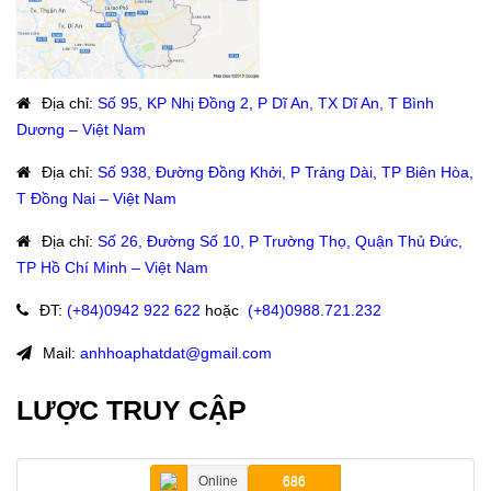
Địa chỉ
:
Số 95, KP Nhị Đồng 2, P Dĩ An, TX Dĩ An, T Bình
Dương – Việt Nam
Địa chỉ
:
Số 938, Đường Đồng Khởi, P Trảng Dài, TP Biên Hòa,
T Đồng Nai – Việt Nam
Địa chỉ
:
Số 26, Đường Số 10, P Trường Thọ, Quận Thủ Đức,
TP Hồ Chí Minh – Việt Nam
ĐT
:
(+84)09
42 922 622
hoặc
:
(+84)0988.721.232
Mail:
anhhoaphatdat@gmail.com
LƯỢC TRUY CẬP
Online
686