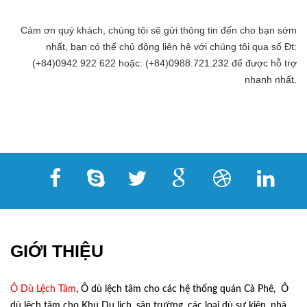
Cảm ơn quý khách, chúng tôi sẽ gửi thông tin đến cho bạn sớm
nhất, bạn có thể chủ động liên hệ với chúng tôi qua số Đt:
(+84)0942 922 622 hoặc: (+84)0988.721.232 để được hỗ trợ
nhanh nhất.
GIỚI THIỆU
Ô Dù Lệch Tâm
, Ô dù lệch tâm cho các hệ thống quán Cà Phê, Ô
dù lệch tâm cho Khu Du lịch, sân trường, các loại dù sự kiện, nhà