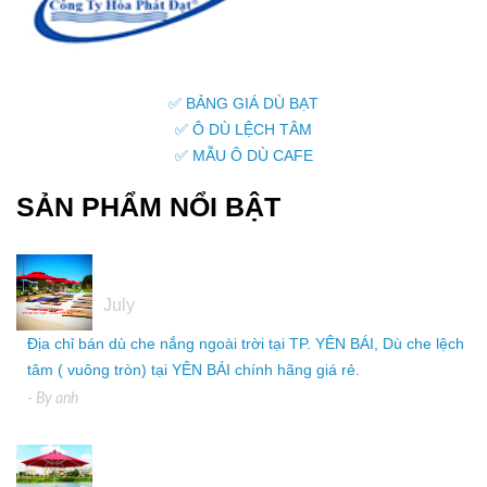
✅ BẢNG GIÁ DÙ BẠT
✅ Ô DÙ LỆCH TÂM
✅ MẪU Ô DÙ CAFE
SẢN PHẨM NỔI BẬT
05
July
Địa chỉ bán dù che nắng ngoài trời tại TP. YÊN BÁI, Dù che lệch
tâm ( vuông tròn) tại YÊN BÁI chính hãng giá rẻ.
- By
anh
05