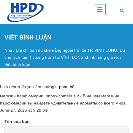
Nhảy đến nội dung
VIẾT BÌNH LUẬN
Nhà
/
Địa chỉ bán dù che nắng ngoài trời tại TP. VĨNH LONG, Dù
Bạn đang ở đây
che lệch tâm ( vuông tròn) tại VĨNH LONG chính hãng giá rẻ.
/
Viết bình luận
Lola (chưa được kiểm chứng)
phản hồi
магазин парфюмерии, https://comein.su/ - В нашем магазине
парфюмерии вы найдете удивительные ароматы со всего мира.
June 27, 2026
at
9:28 pm
Tên của bạn