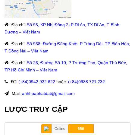
Địa chỉ
:
Số 95, KP Nhị Đồng 2, P Dĩ An, TX Dĩ An, T Bình
Dương – Việt Nam
Địa chỉ
:
Số 938, Đường Đồng Khởi, P Trảng Dài, TP Biên Hòa,
T Đồng Nai – Việt Nam
Địa chỉ
:
Số 26, Đường Số 10, P Trường Thọ, Quận Thủ Đức,
TP Hồ Chí Minh – Việt Nam
ĐT
:
(+84)09
42 922 622
hoặc
:
(+84)0988.721.232
Mail:
anhhoaphatdat@gmail.com
LƯỢC TRUY CẬP
Online
656