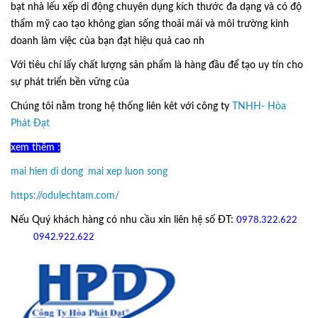
bạt nhà lếu xếp di động chuyên dụng kích thước đa dạng và có độ
thẩm mỹ cao tạo không gian sống thoải mái và môi trường kinh
doanh làm việc của bạn đạt hiệu quả cao nh
Với tiêu chí lấy
chất lượng sản phẩm
là hàng đầu để tạo uy tín cho
sự phát triển bền vững của
Ô Dù Lệch Tâm.
Chúng tôi nằm trong hệ thống liên kêt với công ty
TNHH- Hòa
Phát Đạt
xem thêm :
mai hien di dong
,
mai xep luon song
https://odulechtam.com/
Nếu Quý khách hàng có nhu cầu xin liên hệ số ĐT:
0978.322.622
hoặc
09
42.922.622