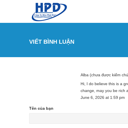
Nhảy đến nội dung
VIẾT BÌNH LUẬN
Alba (chưa được kiểm ch
Hi, I do believe this is a 
change, may you be rich 
June 6, 2026
at
1:59 pm
Tên của bạn