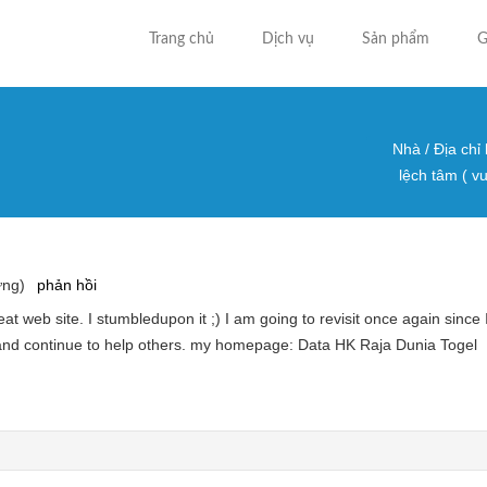
Trang chủ
Dịch vụ
Sản phẩm
G
Nhà
/
Địa chỉ
Bạn đa
lệch tâm ( v
ứng)
phản hồi
great web site. I stumbledupon it ;) I am going to revisit once again si
and continue to help others. my homepage: Data HK Raja Dunia Togel