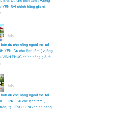
N BÁI, Dù che lệch tâm ( vuông
tại YÊN BÁI chính hãng giá rẻ.
h
05
July
ỉ bán dù che nắng ngoài trời tại
NH YÊN, Dù che lệch tâm ( vuông
tại VĨNH PHÚC chính hãng giá rẻ.
h
05
July
ỉ bán dù che nắng ngoài trời tại
NH LONG, Dù che lệch tâm (
tròn) tại VĨNH LONG chính hãng