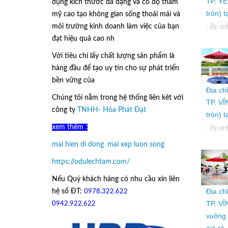
TP. YÊ
dụng kích thước đa dạng và có độ thẩm
tròn) 
mỹ cao tạo không gian sống thoải mái và
môi trường kinh doanh làm việc của bạn
- By
an
đạt hiệu quả cao nh
Với tiêu chí lấy
chất lượng sản phẩm
là
hàng đầu để tạo uy tín cho sự phát triển
bền vững của
Ô Dù Lệch Tâm.
Địa ch
Chúng tôi nằm trong hệ thống liên kêt với
TP. VĨ
công ty
TNHH- Hòa Phát Đạt
tròn) 
xem thêm :
- By
an
mai hien di dong
,
mai xep luon song
https://odulechtam.com/
Nếu Quý khách hàng có nhu cầu xin liên
Địa ch
hệ số ĐT:
0978.322.622
hoặc
TP. VĨ
09
42.922.622
vuông 
giá rẻ.