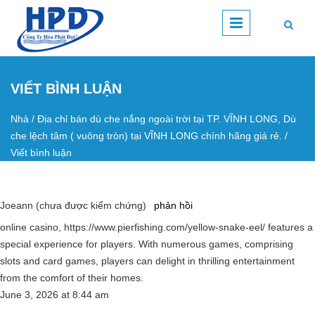
Nhảy đến nội dung
VIẾT BÌNH LUẬN
Nhà
/
Địa chỉ bán dù che nắng ngoài trời tại TP. VĨNH LONG, Dù
Bạn đang ở đây
che lệch tâm ( vuông tròn) tại VĨNH LONG chính hãng giá rẻ.
/
Viết bình luận
Joeann (chưa được kiểm chứng)
phản hồi
online casino, https://www.pierfishing.com/yellow-snake-eel/ features a
special experience for players. With numerous games, comprising
slots and card games, players can delight in thrilling entertainment
from the comfort of their homes.
June 3, 2026
at
8:44 am