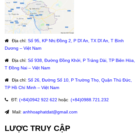
Địa chỉ
:
Số 95, KP Nhị Đồng 2, P Dĩ An, TX Dĩ An, T Bình
Dương – Việt Nam
Địa chỉ
:
Số 938, Đường Đồng Khởi, P Trảng Dài, TP Biên Hòa,
T Đồng Nai – Việt Nam
Địa chỉ
:
Số 26, Đường Số 10, P Trường Thọ, Quận Thủ Đức,
TP Hồ Chí Minh – Việt Nam
ĐT
:
(+84)09
42 922 622
hoặc
:
(+84)0988.721.232
Mail:
anhhoaphatdat@gmail.com
LƯỢC TRUY CẬP