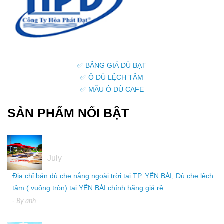
✅ BẢNG GIÁ DÙ BẠT
✅ Ô DÙ LỆCH TÂM
✅ MẪU Ô DÙ CAFE
SẢN PHẨM NỔI BẬT
05
July
Địa chỉ bán dù che nắng ngoài trời tại TP. YÊN BÁI, Dù che lệch
tâm ( vuông tròn) tại YÊN BÁI chính hãng giá rẻ.
- By
anh