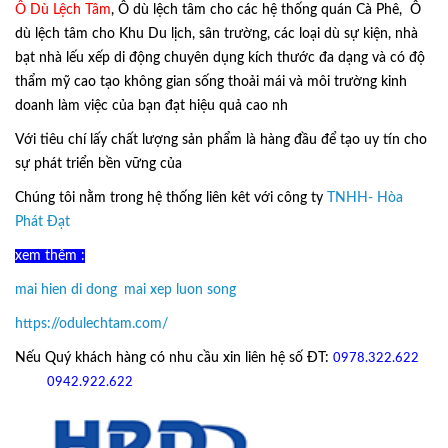
Ô Dù Lệch Tâm
, Ô dù lệch tâm cho các hệ thống quán Cà Phê, Ô
dù lệch tâm cho Khu Du lịch, sân trường, các loại dù sự kiện, nhà
bạt nhà lếu xếp di động chuyên dụng kích thước đa dạng và có độ
thẩm mỹ cao tạo không gian sống thoải mái và môi trường kinh
doanh làm việc của bạn đạt hiệu quả cao nh
Với tiêu chí lấy
chất lượng sản phẩm
là hàng đầu để tạo uy tín cho
sự phát triển bền vững của
Ô Dù Lệch Tâm.
Chúng tôi nằm trong hệ thống liên kêt với công ty
TNHH- Hòa
Phát Đạt
xem thêm :
mai hien di dong
,
mai xep luon song
https://odulechtam.com/
Nếu Quý khách hàng có nhu cầu xin liên hệ số ĐT:
0978.322.622
hoặc
09
42.922.622