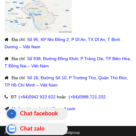
Địa chỉ
:
Số 95, KP Nhị Đồng 2, P Dĩ An, TX Dĩ An, T Bình
Dương – Việt Nam
Địa chỉ
:
Số 938, Đường Đồng Khởi, P Trảng Dài, TP Biên Hòa,
T Đồng Nai – Việt Nam
Địa chỉ
:
Số 26, Đường Số 10, P Trường Thọ, Quận Thủ Đức,
TP Hồ Chí Minh – Việt Nam
ĐT
:
(+84)09
42 922 622
hoặc
:
(+84)0988.721.232
Mail:
anhhoaphatdat@gmail.com
Chat facebook
Chat zalo
© 2019 Bản quyền thuộc về hoaphatdatgroup