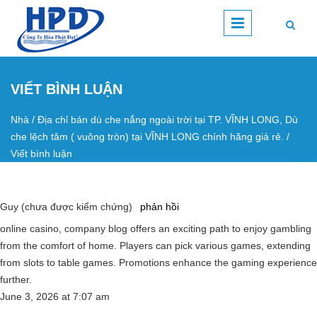
Nhảy đến nội dung
VIẾT BÌNH LUẬN
Nhà
/
Địa chỉ bán dù che nắng ngoài trời tại TP. VĨNH LONG, Dù
Bạn đang ở đây
che lệch tâm ( vuông tròn) tại VĨNH LONG chính hãng giá rẻ.
/
Viết bình luận
Guy (chưa được kiểm chứng)
phản hồi
online casino, company blog offers an exciting path to enjoy gambling
from the comfort of home. Players can pick various games, extending
from slots to table games. Promotions enhance the gaming experience
further.
June 3, 2026
at
7:07 am