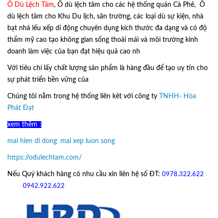
Ô Dù Lệch Tâm
, Ô dù lệch tâm cho các hệ thống quán Cà Phê, Ô
dù lệch tâm cho Khu Du lịch, sân trường, các loại dù sự kiện, nhà
bạt nhà lếu xếp di động chuyên dụng kích thước đa dạng và có độ
thẩm mỹ cao tạo không gian sống thoải mái và môi trường kinh
doanh làm việc của bạn đạt hiệu quả cao nh
Với tiêu chí lấy
chất lượng sản phẩm
là hàng đầu để tạo uy tín cho
sự phát triển bền vững của
Ô Dù Lệch Tâm.
Chúng tôi nằm trong hệ thống liên kêt với công ty
TNHH- Hòa
Phát Đạt
xem thêm :
mai hien di dong
,
mai xep luon song
https://odulechtam.com/
Nếu Quý khách hàng có nhu cầu xin liên hệ số ĐT:
0978.322.622
hoặc
09
42.922.622