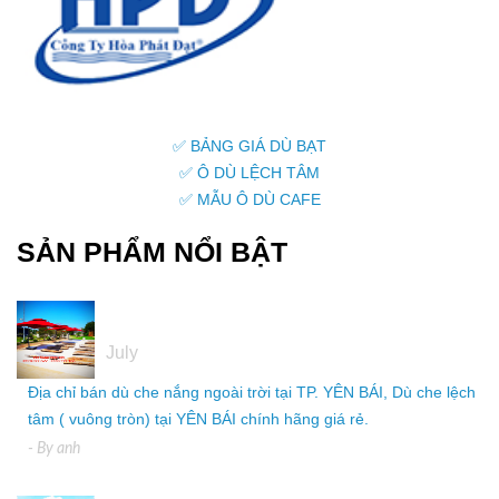
✅ BẢNG GIÁ DÙ BẠT
✅ Ô DÙ LỆCH TÂM
✅ MẪU Ô DÙ CAFE
SẢN PHẨM NỔI BẬT
05
July
Địa chỉ bán dù che nắng ngoài trời tại TP. YÊN BÁI, Dù che lệch
tâm ( vuông tròn) tại YÊN BÁI chính hãng giá rẻ.
- By
anh