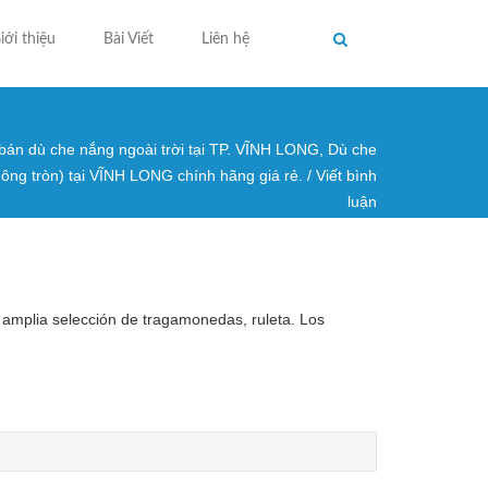
iới thiệu
Bài Viết
Liên hệ
 bán dù che nắng ngoài trời tại TP. VĨNH LONG, Dù che
ng ở đây
uông tròn) tại VĨNH LONG chính hãng giá rẻ.
/
Viết bình
luận
a amplia selección de tragamonedas, ruleta. Los