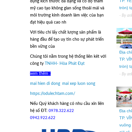
TP. YÊ
dụng kích thước đa dạng và có độ thẩm
tròn) 
mỹ cao tạo không gian sống thoải mái và
môi trường kinh doanh làm việc của bạn
- By
an
đạt hiệu quả cao nh
Với tiêu chí lấy
chất lượng sản phẩm
là
hàng đầu để tạo uy tín cho sự phát triển
bền vững của
Ô Dù Lệch Tâm.
Địa ch
Chúng tôi nằm trong hệ thống liên kêt với
TP. VĨ
công ty
TNHH- Hòa Phát Đạt
tròn) 
xem thêm :
- By
an
mai hien di dong
,
mai xep luon song
https://odulechtam.com/
Nếu Quý khách hàng có nhu cầu xin liên
Địa ch
hệ số ĐT:
0978.322.622
hoặc
TP. VĨ
09
42.922.622
vuông 
giá rẻ.