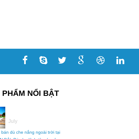
 PHẨM NỔI BẬT
05
July
ỉ bán dù che nắng ngoài trời tại