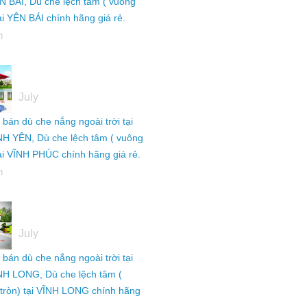
N BÁI, Dù che lệch tâm ( vuông
tại YÊN BÁI chính hãng giá rẻ.
h
05
July
ỉ bán dù che nắng ngoài trời tại
NH YÊN, Dù che lệch tâm ( vuông
tại VĨNH PHÚC chính hãng giá rẻ.
h
05
July
ỉ bán dù che nắng ngoài trời tại
NH LONG, Dù che lệch tâm (
tròn) tại VĨNH LONG chính hãng