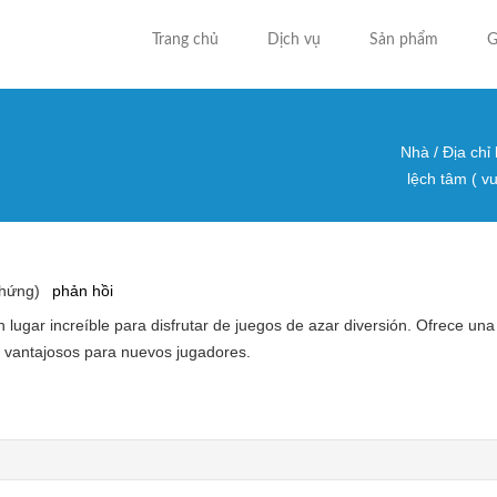
Trang chủ
Dịch vụ
Sản phẩm
G
Nhà
/
Địa chỉ
Bạn đa
lệch tâm ( v
chứng)
phản hồi
 lugar increíble para disfrutar de juegos de azar diversión. Ofrece un
 y vantajosos para nuevos jugadores.