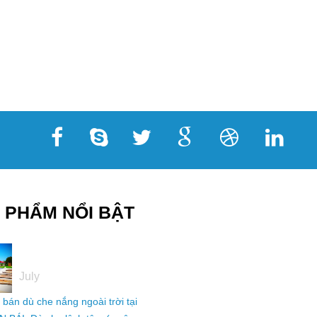
 PHẨM NỔI BẬT
05
July
ỉ bán dù che nắng ngoài trời tại