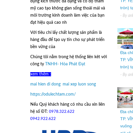
TP. YÊ
dụng kích thước đa dạng và có độ thẩm
tròn) 
mỹ cao tạo không gian sống thoải mái và
môi trường kinh doanh làm việc của bạn
- By
an
đạt hiệu quả cao nh
Với tiêu chí lấy
chất lượng sản phẩm
là
hàng đầu để tạo uy tín cho sự phát triển
bền vững của
Ô Dù Lệch Tâm.
Địa ch
Chúng tôi nằm trong hệ thống liên kêt với
TP. VĨ
công ty
TNHH- Hòa Phát Đạt
tròn) 
xem thêm :
- By
an
mai hien di dong
,
mai xep luon song
https://odulechtam.com/
Nếu Quý khách hàng có nhu cầu xin liên
Địa ch
hệ số ĐT:
0978.322.622
hoặc
TP. VĨ
09
42.922.622
vuông 
giá rẻ.