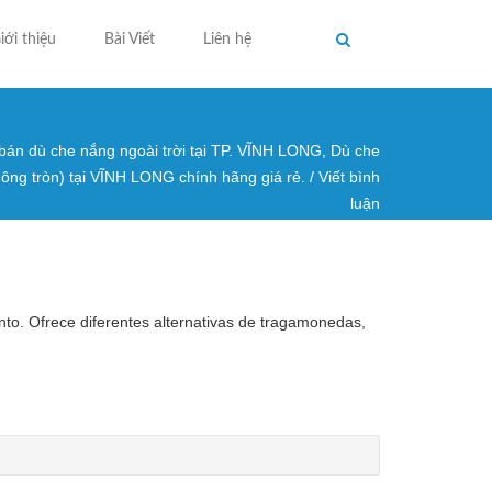
iới thiệu
Bài Viết
Liên hệ
 bán dù che nắng ngoài trời tại TP. VĨNH LONG, Dù che
ng ở đây
uông tròn) tại VĨNH LONG chính hãng giá rẻ.
/
Viết bình
luận
ento. Ofrece diferentes alternativas de tragamonedas,