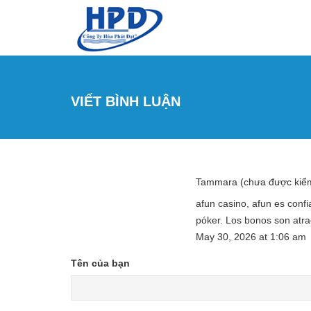
Nhảy đến nội dung
VIẾT BÌNH LUẬN
Tammara (chưa được kiể
afun casino, afun es confi
póker. Los bonos son atra
May 30, 2026
at
1:06 am
Tên của bạn