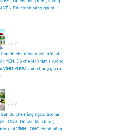
N BÁI, Dù che lệch tâm ( vuông
tại YÊN BÁI chính hãng giá rẻ.
h
05
July
ỉ bán dù che nắng ngoài trời tại
NH YÊN, Dù che lệch tâm ( vuông
tại VĨNH PHÚC chính hãng giá rẻ.
h
05
July
ỉ bán dù che nắng ngoài trời tại
NH LONG, Dù che lệch tâm (
tròn) tại VĨNH LONG chính hãng