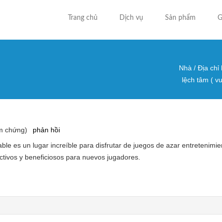
Trang chủ
Dịch vụ
Sản phẩm
G
Nhà
/
Địa chỉ
Bạn đa
lệch tâm ( v
m chứng)
phản hồi
able es un lugar increíble para disfrutar de juegos de azar entretenimi
ctivos y beneficiosos para nuevos jugadores.