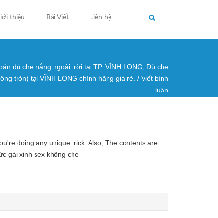
iới thiệu
Bài Viết
Liên hệ
 bán dù che nắng ngoài trời tại TP. VĨNH LONG, Dù che
ng ở đây
uông tròn) tại VĨNH LONG chính hãng giá rẻ.
/
Viết bình
luận
you're doing any unique trick. Also, The contents are
ức gái xinh sex không che