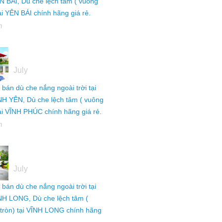
N BÁI, Dù che lệch tâm ( vuông
tại YÊN BÁI chính hãng giá rẻ.
h
05
July
ỉ bán dù che nắng ngoài trời tại
NH YÊN, Dù che lệch tâm ( vuông
tại VĨNH PHÚC chính hãng giá rẻ.
h
05
July
ỉ bán dù che nắng ngoài trời tại
NH LONG, Dù che lệch tâm (
tròn) tại VĨNH LONG chính hãng