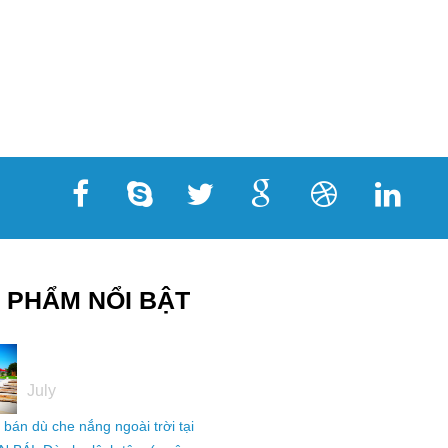
 PHẨM NỔI BẬT
05
July
ỉ bán dù che nắng ngoài trời tại