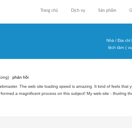
Trang chủ
Dịch vụ
Sản phẩm
G
Nhà
/
Địa chỉ
Bạn đa
lệch tâm ( v
hứng)
phản hồi
webmaster. The web site loading speed is amazing. It kind of feels that 
formed a magnificent process on this subject! My web-site - thưởng th