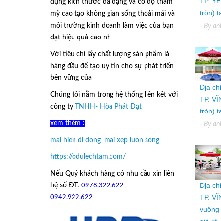
TP. YÊ
dụng kích thước đa dạng và có độ thẩm
tròn) 
mỹ cao tạo không gian sống thoải mái và
môi trường kinh doanh làm việc của bạn
- By
an
đạt hiệu quả cao nh
Với tiêu chí lấy
chất lượng sản phẩm
là
hàng đầu để tạo uy tín cho sự phát triển
bền vững của
Ô Dù Lệch Tâm.
Địa ch
Chúng tôi nằm trong hệ thống liên kêt với
TP. VĨ
công ty
TNHH- Hòa Phát Đạt
tròn) 
xem thêm :
- By
an
mai hien di dong
,
mai xep luon song
https://odulechtam.com/
Nếu Quý khách hàng có nhu cầu xin liên
Địa ch
hệ số ĐT:
0978.322.622
hoặc
TP. VĨ
09
42.922.622
vuông 
giá rẻ.