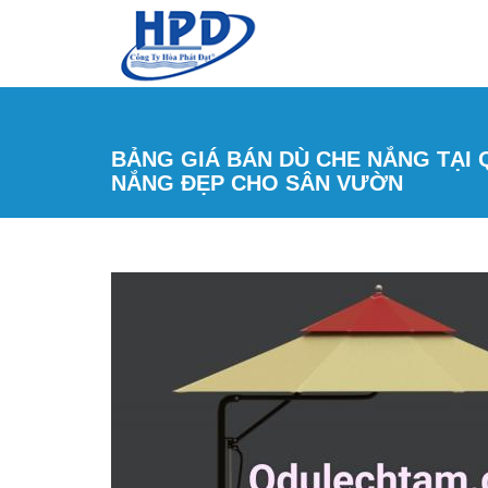
Nhảy đến nội dung
BẢNG GIÁ BÁN DÙ CHE NẮNG TẠI 
NẮNG ĐẸP CHO SÂN VƯỜN