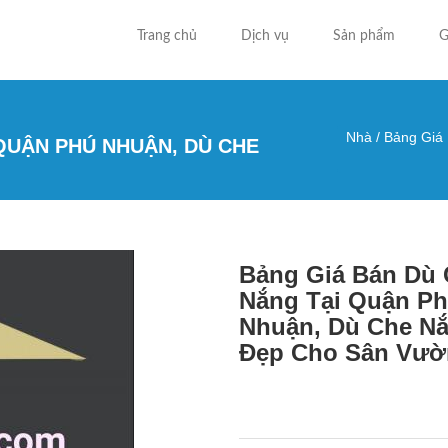
Trang chủ
Dịch vụ
Sản phẩm
G
Nhà
/
Bảng Giá 
QUẬN PHÚ NHUẬN, DÙ CHE
Bạn đa
Bảng Giá Bán Dù
Nắng Tại Quận P
Nhuận, Dù Che N
Đẹp Cho Sân Vườ