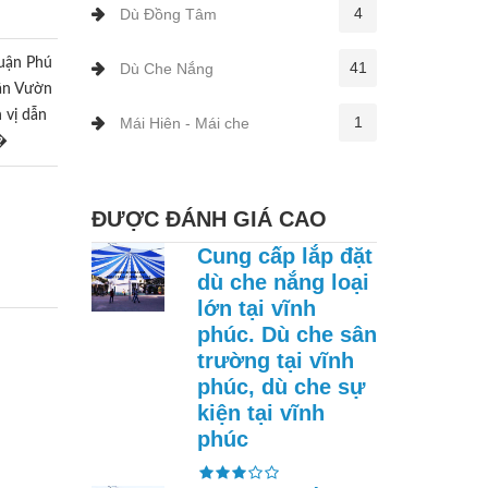
4
Dù Đồng Tâm
uận Phú
41
Dù Che Nắng
ân Vườn
 vị dẫn
1
Mái Hiên - Mái che
v�
ĐƯỢC ĐÁNH GIÁ CAO
Cung cấp lắp đặt
dù che nắng loại
lớn tại vĩnh
phúc. Dù che sân
trường tại vĩnh
phúc, dù che sự
kiện tại vĩnh
phúc