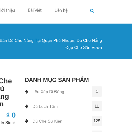
iới thiệu
Bài Viết
Liên hệ
Bán Dù Che Nắng Tại Quận Phú Nhuận, Dù Che Nắng
ng ở đây
Đẹp Cho Sân Vườn
DANH MỤC SẢN PHẨM
 Che
hú
1
Lều Xếp Di Đông
ắng
n
11
Dù Lêch Tâm
₫ 0
125
Dù Che Sự Kiện
In Stock