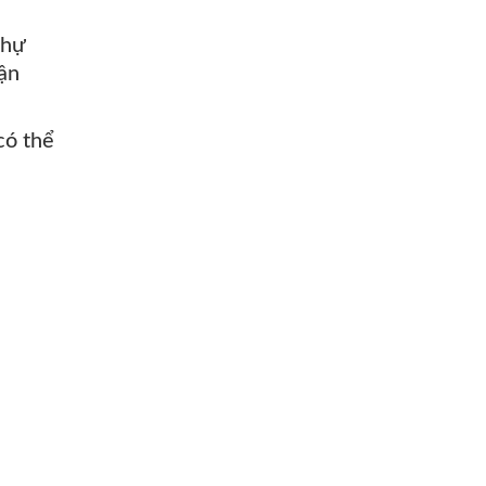
thự
uận
có thể