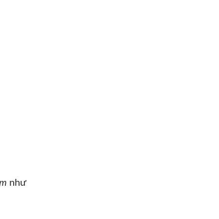
3m
như