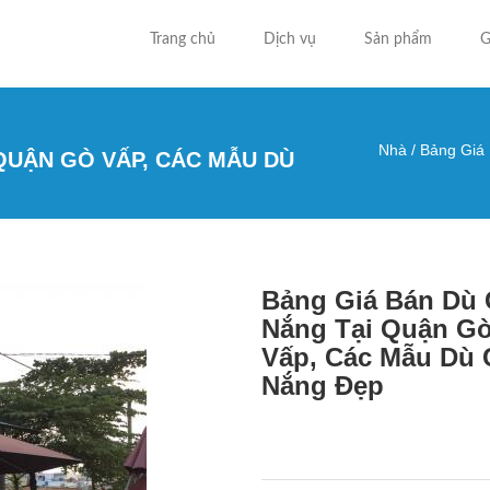
Trang chủ
Dịch vụ
Sản phẩm
G
Nhà
/
Bảng Giá 
QUẬN GÒ VẤP, CÁC MẪU DÙ
Bạn đa
Bảng Giá Bán Dù
Nắng Tại Quận G
Vấp, Các Mẫu Dù 
Nắng Đẹp