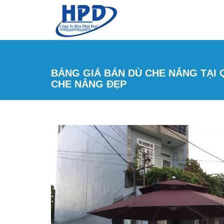
Nhảy đến nội dung
BẢNG GIÁ BÁN DÙ CHE NẮNG TẠI 
CHE NẮNG ĐẸP