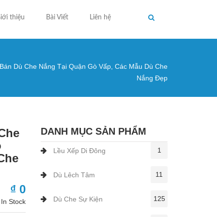
iới thiệu
Bài Viết
Liên hệ
Bán Dù Che Nắng Tại Quận Gò Vấp, Các Mẫu Dù Che
ng ở đây
Nắng Đẹp
DANH MỤC SẢN PHẨM
 Che
ò
1
Lều Xếp Di Đông
Che
11
Dù Lêch Tâm
₫ 0
125
Dù Che Sự Kiện
In Stock