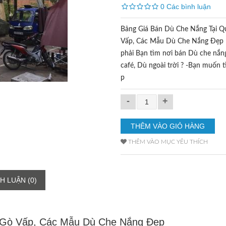
0 Các bình luận
Bảng Giá Bán Dù Che Nắng Tại 
Vấp, Các Mẫu Dù Che Nắng Đẹ
phải Bạn tìm nơi bán Dù che nắn
café, Dù ngoài trời ? -Bạn muốn 
p
-
+
THÊM VÀO MỤC YÊU THÍCH
H LUẬN (0)
 Gò Vấp, Các Mẫu Dù Che Nắng Đẹp