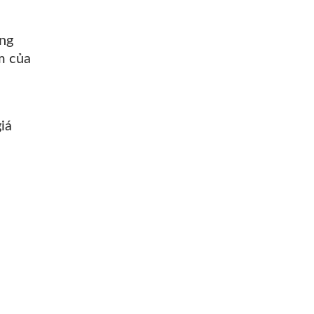
ững
m của
iá