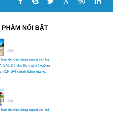
 PHẨM NỔI BẬT
05
July
ỉ bán dù che nắng ngoài trời tại
N BÁI, Dù che lệch tâm ( vuông
tại YÊN BÁI chính hãng giá rẻ.
h
05
July
ỉ bán dù che nắng ngoài trời tại