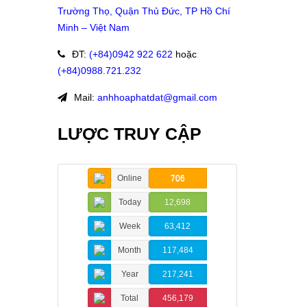
Trường Thọ, Quận Thủ Đức, TP Hồ Chí
Minh – Việt Nam
ĐT
:
(+84)09
42 922 622
hoặc
:
(+84)0988.721.232
Mail:
anhhoaphatdat@gmail.com
LƯỢC TRUY CẬP
Online
706
Today
12,698
Week
63,412
Month
117,484
Year
217,241
Total
456,179