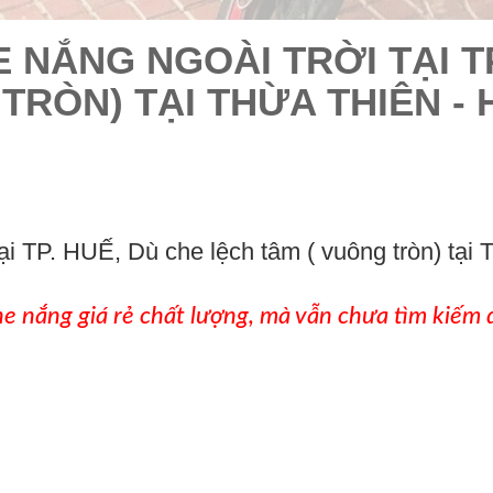
E NẮNG NGOÀI TRỜI TẠI T
TRÒN) TẠI THỪA THIÊN -
 tại TP. HUẾ, Dù che lệch tâm ( vuông tròn) t
 nắng giá rẻ chất lượng, mà vẫn chưa tìm kiếm đ