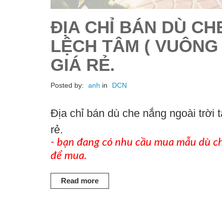
ĐỊA CHỈ BÁN DÙ CH
LỆCH TÂM ( VUÔNG 
GIÁ RẺ.
Posted by:
anh
in
DCN
Địa chỉ bán dù che nắng ngoài trời
rẻ.
- bạn đang có nhu cầu mua mẫu dù che
để mua.
Read more