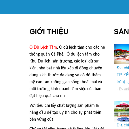
GIỚI THIỆU
SẢN
Ô Dù Lệch Tâm
, Ô dù lệch tâm cho các hệ
thống quán Cà Phê, Ô dù lệch tâm cho
Khu Du lịch, sân trường, các loại dù sự
Địa ch
kiện, nhà bạt nhà lếu xếp di động chuyên
TP. YÊ
dụng kích thước đa dạng và có độ thẩm
tròn) 
mỹ cao tạo không gian sống thoải mái và
môi trường kinh doanh làm việc của bạn
- By
an
đạt hiệu quả cao nh
Với tiêu chí lấy
chất lượng sản phẩm
là
hàng đầu để tạo uy tín cho sự phát triển
bền vững của
Ô Dù Lệch Tâm.
Địa ch