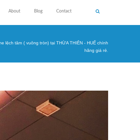
About
Blog
Contact
e lệch tâm ( vuông tròn) tại THỪA THIÊN - HUẾ chính
 here
hãng giá rẻ.