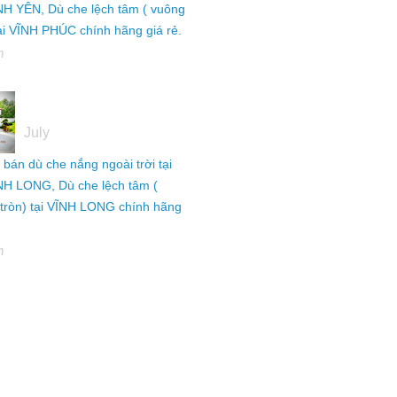
NH YÊN, Dù che lệch tâm ( vuông
tại VĨNH PHÚC chính hãng giá rẻ.
h
05
July
ỉ bán dù che nắng ngoài trời tại
NH LONG, Dù che lệch tâm (
tròn) tại VĨNH LONG chính hãng
h