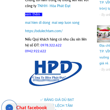
Chúng tôi nằm trong hệ thống liên kêt với
TP. VĨ
công ty
TNHH- Hòa Phát Đạt
tròn) 
xem thêm :
- By
an
mai hien di dong
,
mai xep luon song
https://odulechtam.com/
Nếu Quý khách hàng có nhu cầu xin liên
Địa ch
hệ số ĐT:
0978.322.622
hoặc
TP. VĨ
09
42.922.622
vuông 
giá rẻ.
- By
an
✅ BẢNG GIÁ DÙ BẠT
✅ Ô DÙ LỆCH TÂM
Chat facebook