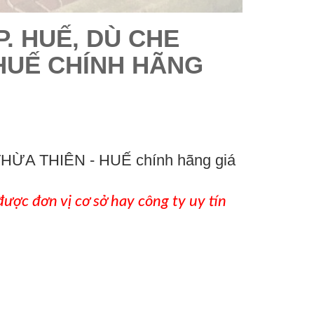
P. HUẾ, DÙ CHE
 HUẾ CHÍNH HÃNG
ại THỪA THIÊN - HUẾ chính hãng giá
ược đơn vị cơ sở hay công ty uy tín