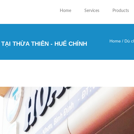
Home
Services
Products
Home
/
Dù ch
TẠI THỪA THIÊN - HUẾ CHÍNH
You are