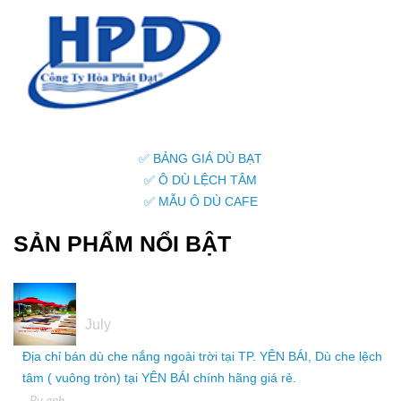
✅ BẢNG GIÁ DÙ BẠT
✅ Ô DÙ LỆCH TÂM
✅ MẪU Ô DÙ CAFE
SẢN PHẨM NỔI BẬT
05
July
Địa chỉ bán dù che nắng ngoài trời tại TP. YÊN BÁI, Dù che lệch
tâm ( vuông tròn) tại YÊN BÁI chính hãng giá rẻ.