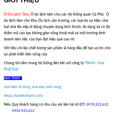
Ô Dù Lệch Tâm
, Ô dù lệch tâm cho các hệ thống quán Cà Phê, Ô
dù lệch tâm cho Khu Du lịch, sân trường, các loại dù sự kiện, nhà
bạt nhà lếu xếp di động chuyên dụng kích thước đa dạng và có độ
thẩm mỹ cao tạo không gian sống thoải mái và môi trường kinh
doanh làm việc của bạn đạt hiệu quả cao nh
Với tiêu chí lấy
chất lượng sản phẩm
là hàng đầu để tạo uy tín cho
sự phát triển bền vững của
Ô Dù Lệch Tâm.
Chúng tôi nằm trong hệ thống liên kêt với công ty
TNHH- Hòa
Phát Đạt
xem thêm :
mai hien di dong
,
mai xep luon song
https://odulechtam.com/
Nếu Quý khách hàng có nhu cầu xin liên hệ số ĐT:
0978.322.622
hoặc
09
42.922.622