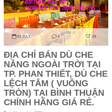
03 JULY
0
24
ĐỊA CHỈ BÁN DÙ CHE
NẮNG NGOÀI TRỜI TẠI
TP. PHAN THIẾT, DÙ CHE
LỆCH TÂM ( VUÔNG
TRÒN) TẠI BÌNH THUẬN
CHÍNH HÃNG GIÁ RẺ.