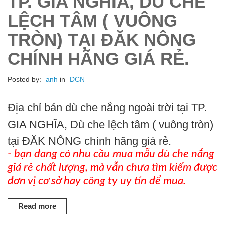
TP. GIA NGHĨA, DÙ CHE
LỆCH TÂM ( VUÔNG
TRÒN) TẠI ĐĂK NÔNG
CHÍNH HÃNG GIÁ RẺ.
Posted by:
anh
in
DCN
Địa chỉ bán dù che nắng ngoài trời tại TP.
GIA NGHĨA, Dù che lệch tâm ( vuông tròn)
tại ĐĂK NÔNG chính hãng giá rẻ.
- bạn đang có nhu cầu mua mẫu dù che nắng
giá rẻ chất lượng, mà vẫn chưa tìm kiếm được
đơn vị cơ sở hay công ty uy tín để mua.
Read more