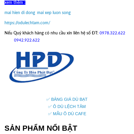
xem thêm :
mai hien di dong
,
mai xep luon song
https://odulechtam.com/
Nếu Quý khách hàng có nhu cầu xin liên hệ số ĐT:
0978.322.622
hoặc
09
42.922.622
✅ BẢNG GIÁ DÙ BẠT
✅ Ô DÙ LỆCH TÂM
✅ MẪU Ô DÙ CAFE
SẢN PHẨM NỔI BẬT