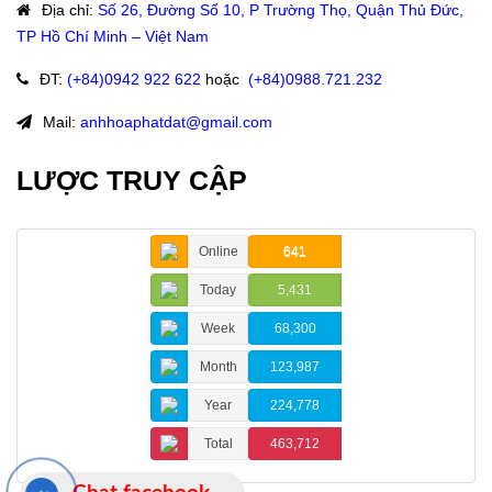
Địa chỉ
:
Số 26, Đường Số 10, P Trường Thọ, Quận Thủ Đức,
TP Hồ Chí Minh – Việt Nam
ĐT
:
(+84)09
42 922 622
hoặc
:
(+84)0988.721.232
Mail:
anhhoaphatdat@gmail.com
LƯỢC TRUY CẬP
Online
641
Today
5,431
Week
68,300
Month
123,987
Year
224,778
Total
463,712