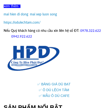
xem thêm :
mai hien di dong
,
mai xep luon song
https://odulechtam.com/
Nếu Quý khách hàng có nhu cầu xin liên hệ số ĐT:
0978.322.622
hoặc
09
42.922.622
✅ BẢNG GIÁ DÙ BẠT
✅ Ô DÙ LỆCH TÂM
✅ MẪU Ô DÙ CAFE
SẢN PHẨM NỔI BẬT