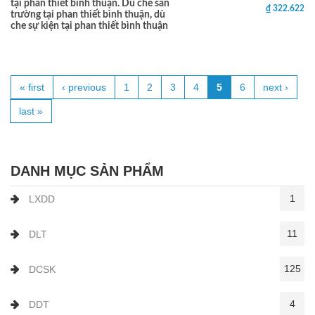
tại phan thiết bình thuận. Dù che sân
₫ 322.622
trường tại phan thiết bình thuận, dù
che sự kiện tại phan thiết bình thuận
« first
‹ previous
1
2
3
4
5
6
next ›
Pages
last »
DANH MỤC SẢN PHẨM
1
LXDD
11
DLT
125
DCSK
4
DDT