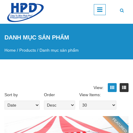
Skip to main content
DANH MỤC SẢN PHẨM
Home
/
Products
/
Danh mục sản phẩm
You are here
View:
Sort by
Order
View Items:
FEATURED