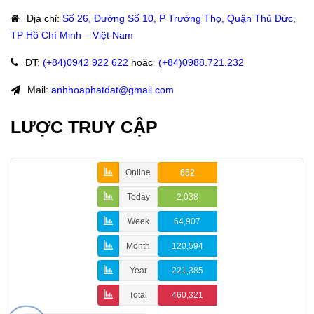
Địa chỉ
:
Số 26, Đường Số 10, P Trường Thọ, Quận Thủ Đức,
TP Hồ Chí Minh – Việt Nam
ĐT
:
(+84)09
42 922 622
hoặc
:
(+84)0988.721.232
Mail:
anhhoaphatdat@gmail.com
LƯỢC TRUY CẬP
Online
652
Today
2,038
Week
64,907
Month
120,594
Year
221,385
Total
460,321