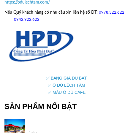
https://odulechtam.com/
Nếu Quý khách hàng có nhu cầu xin liên hệ số ĐT:
0978.322.622
hoặc
09
42.922.622
✅ BẢNG GIÁ DÙ BẠT
✅ Ô DÙ LỆCH TÂM
✅ MẪU Ô DÙ CAFE
SẢN PHẨM NỔI BẬT
05