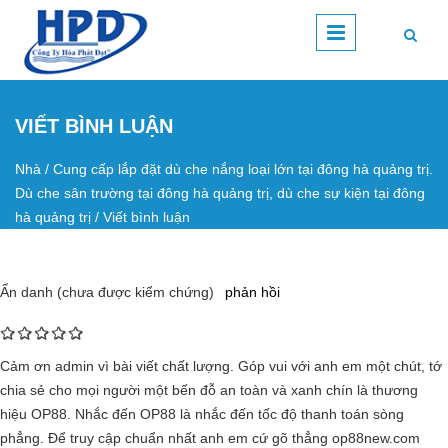
Nhảy đến nội dung
VIẾT BÌNH LUẬN
Nhà
/
Cung cấp lắp đặt dù che nắng loại lớn tại đông hà quảng trị.
Bạn đang ở đây
Dù che sân trường tại đông hà quảng trị, dù che sự kiện tại đông
hà quảng trị
/
Viết bình luận
Ẩn danh (chưa được kiểm chứng)
phản hồi
Cảm ơn admin vì bài viết chất lượng. Góp vui với anh em một chút, tớ
chia sẻ cho mọi người một bến đỗ an toàn và xanh chín là thương
hiệu OP88. Nhắc đến OP88 là nhắc đến tốc độ thanh toán sòng
phẳng. Để truy cập chuẩn nhất anh em cứ gõ thẳng op88new.com