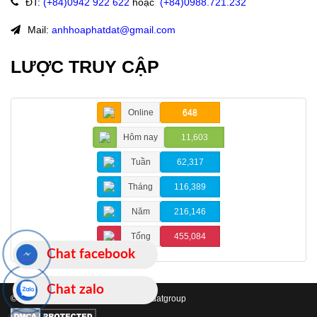
ĐT
:
(+84)09
42 922 622
hoặc
:
(+84)0988.721.232
Mail:
anhhoaphatdat@gmail.com
LƯỢC TRUY CẬP
Online
648
Hôm nay
11,603
Tuần
62,317
Tháng
116,389
Năm
216,146
Tổng
455,084
Chat facebook
Chat zalo
© 2019 Bản quyền thuộc về hoaphatdatgroup